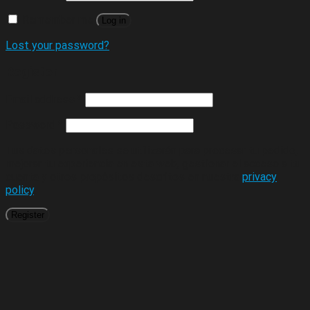
Remember me
Log in
Lost your password?
Register
Email address
*
Password
*
Tus datos personales se utilizarán para procesar tu pedido,
mejorar tu experiencia en esta web, gestionar el acceso a tu
cuenta y otros propósitos descritos en nuestra
privacy
policy
.
Register