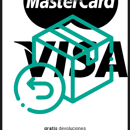
envío en
24h-48h
gratis
devoluciones