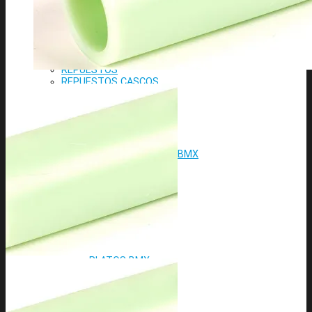
ESPINILLERAS
GAFAS
GUANTES
MUÑEQUERAS
PECHERAS/ESPALDERAS
REPUESTOS
REPUESTOS CASCOS
RODILLERAS
ROPA
SETS DE PROTECCIONES
TOBILLERAS
BMX
BICICLETAS COMPLETAS BMX
DIRECCION BMX
DIRECCIONES BMX
HORQUILLAS BMX
MANILLARES BMX
POTENCIAS BMX
PUÑOS BMX
TRANMISION BMX
PEDALES BMX
PLATOS BMX
CUBIERTAS Y MAS BMX
CUBIERTAS BMX
ASIENTOS BMX
SILLINES BMX