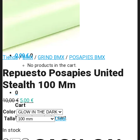
TIJAS BMX
GRIND BMX
POSAPIES BMX
Contacto
Search
for:
0,00
€
0
Tienda
/
BMX
/
GRIND BMX
/
POSAPIES BMX
No products in the cart.
Repuesto Posapies United
Stealth 100 Mm
0
10,00
€
5,00
€
Cart
Color
No products in the cart.
Talla
Clear
In stock