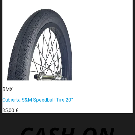
BMX
Cubierta S&M Speedball Tire 20”
35,00
€