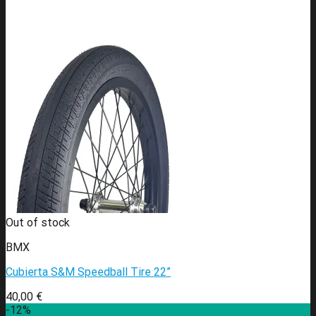
Out of stock
BMX
Cubierta S&M Speedball Tire 22”
40,00
€
-12%