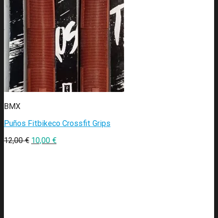
BMX
Puños Fitbikeco Crossfit Grips
12,00
€
10,00
€