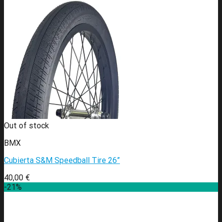
Out of stock
BMX
Cubierta S&M Speedball Tire 26”
40,00
€
-21%