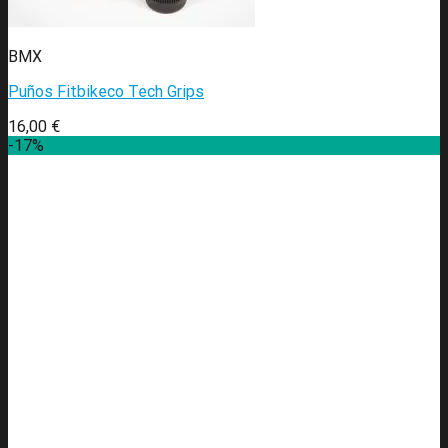
BMX
Puños Fitbikeco Tech Grips
16,00
€
-17%