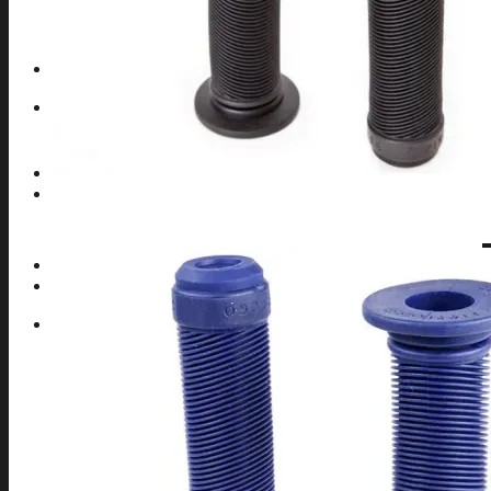
TIJAS BMX
GRIND BMX
POSAPIES BMX
Contacto
Search
for:
0,00
€
0
No products in the cart.
0
Cart
No products in the cart.