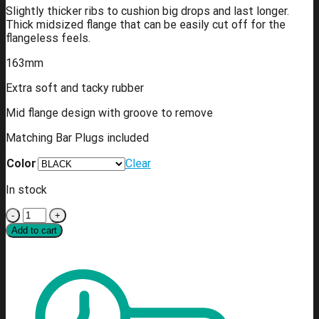
Slightly thicker ribs to cushion big drops and last longer.
Thick midsized flange that can be easily cut off for the
flangeless feels.
163mm
Extra soft and tacky rubber
Mid flange design with groove to remove
Matching Bar Plugs included
Color
Clear
In stock
Puños
Fitbikeco
Add to cart
Savage
V2
Grips
quantity