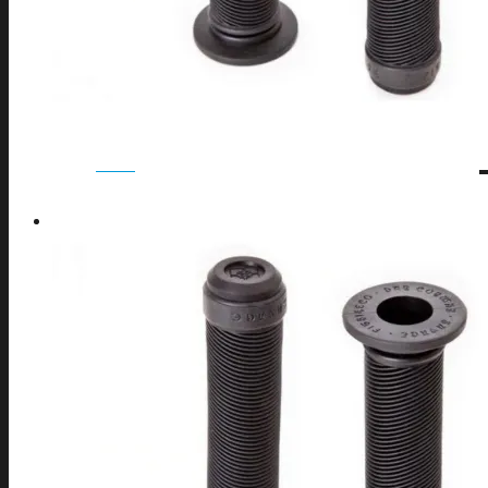
ESPINILLERAS
GAFAS
GUANTES
MUÑEQUERAS
PECHERAS/ESPALDERAS
REPUESTOS
REPUESTOS CASCOS
RODILLERAS
ROPA
SETS DE PROTECCIONES
TOBILLERAS
BMX
BICICLETAS COMPLETAS BMX
DIRECCION BMX
DIRECCIONES BMX
HORQUILLAS BMX
MANILLARES BMX
POTENCIAS BMX
PUÑOS BMX
TRANMISION BMX
PEDALES BMX
PLATOS BMX
CUBIERTAS Y MAS BMX
CUBIERTAS BMX
ASIENTOS BMX
SILLINES BMX