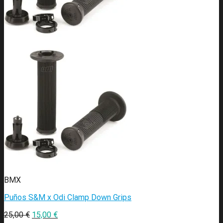
BMX
Puños S&M x Odi Clamp Down Grips
25,00
€
15,00
€