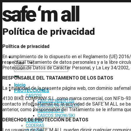
Skip
to
content
Política de privacidad
Política de privacidad
En cumplimiento de lo dispuesto en el Reglamento (UE) 2016/67
respecta al tratamiento de datos personales y a la libre circ
Protección de Datos de Carácter Personal, y La Ley 34/2002, d
Search
for:
RESPONSABLE DEL TRATAMIENTO DE LOS DATOS
Inicio
La titularidad de la presente página web, con dominio safemal
PROTECCIONES
CASCOS
4130 BIKE COMPANY S.L. como marca comercial, con NIF:b-933
CASCOS ABIERTOS
contacto info@safemall.es, la actividad de SAFE´M ALL se bas
CASCOS INTEGRALES
anterior, como Responsable del Tratamiento se le informa que
CASCOS MTB
CASCOS SNOW/SKI
DERECHOS DE PROTECCIÓN DE DATOS
COMBOS
CODERAS
Los usuarios de SAFE´M ALL pueden dirigir cualquier comunicaci
CULERAS