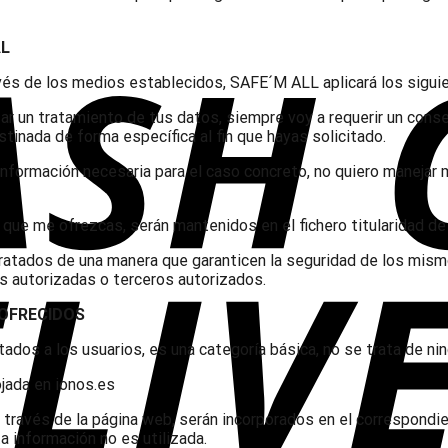
AL
és de los medios establecidos, SAFE´M ALL aplicará los siguient
lizar un tratamiento de tus datos, siempre voy a requerir un con
tinada de forma específica al fin que hayas solicitado.
 información necesaria para el caso concreto, no quiero manejar 
s que me ofrezcas, serán mantenidos en el fichero titularidad d
 tratados de una manera que garanticen la seguridad de los mis
s autorizadas o terceros autorizados.
 OFRECIDOS
itados a los usuarios, es una categoría básica, no se trata de 
jada en ionos.es
ravés de la página web, serán incorporados en el correspondien
a información no es utilizada.