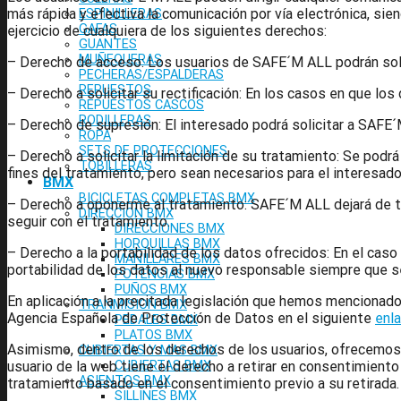
más rápida y efectiva la comunicación por vía electrónica, sie
ESPINILLERAS
GAFAS
ejercicio de cualquiera de los siguientes derechos:
GUANTES
MUÑEQUERAS
– Derecho de acceso: Los usuarios de SAFE´M ALL podrán sol
PECHERAS/ESPALDERAS
REPUESTOS
– Derecho a solicitar su rectificación: En los casos en que los 
REPUESTOS CASCOS
RODILLERAS
– Derecho de supresión: El interesado podrá solicitar a SAFE´
ROPA
SETS DE PROTECCIONES
– Derecho a solicitar la limitación de su tratamiento: Se pod
TOBILLERAS
fines del tratamiento, pero sean necesarios para el interesado
BMX
BICICLETAS COMPLETAS BMX
– Derecho a oponerme al tratamiento: SAFE´M ALL dejará de tra
DIRECCION BMX
seguir con el tratamiento.
DIRECCIONES BMX
HORQUILLAS BMX
– Derecho a la portabilidad de los datos ofrecidos: En el ca
MANILLARES BMX
portabilidad de los datos al nuevo responsable siempre que s
POTENCIAS BMX
PUÑOS BMX
En aplicación a la precitada legislación que hemos mencionado
TRANMISION BMX
Agencia Española de Protección de Datos en el siguiente
enl
PEDALES BMX
PLATOS BMX
Asimismo, dentro de los derechos de los usuarios, ofrecemos l
CUBIERTAS Y MAS BMX
usuario de la web tiene el derecho a retirar en consentimiento
CUBIERTAS BMX
ASIENTOS BMX
tratamiento basado en el consentimiento previo a su retirada.
SILLINES BMX