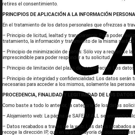
retires el consentimiento.
PRINCIPIOS DE APLICACIÓN A LA INFORMACIÓN PERSON
En el tratamiento de los datos personales que ofrezcas a trav
– Principio de licitud, lealtad y transparencia: Para poder rea
tratamiento, la información y tratamiento de la misma será des
– Principio de minimización de datos: Sólo voy a requerirte la
imprescindible para poder responder a tu solicitud.
– Principio de limitación del plazo de conservación: Los dato
– Principio de integridad y confidencialidad: Los datos serán
necesarias para acceder a los mismos, solamente las persona
PROCEDENCIA, FINALIDAD Y LEGITIMIDAD DE LOS DATOS
Como baste a todo lo anterior, la categoría de los datos solic
– Alojamiento web: La página de SAFE´M ALL se encuentra alo
– Datos recabados a través de la web: Los datos recabados a t
recoge la dirección IP, que en la gran mayoría de ocasiones est