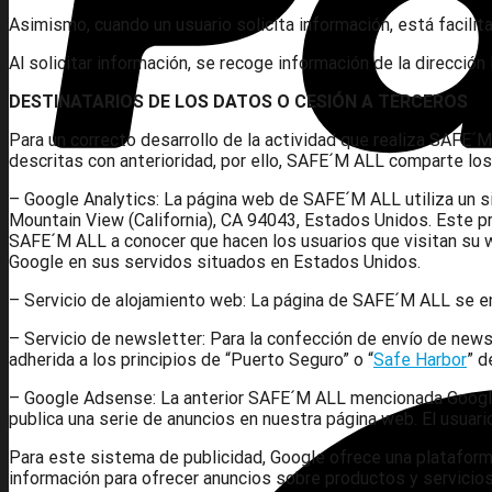
Asimismo, cuando un usuario solicita información, está facil
Al solicitar información, se recoge información de la dirección
DESTINATARIOS DE LOS DATOS O CESIÓN A TERCEROS
Para un correcto desarrollo de la actividad que realiza SAFE´
descritas con anterioridad, por ello, SAFE´M ALL comparte lo
– Google Analytics: La página web de SAFE´M ALL utiliza un si
Mountain View (California), CA 94043, Estados Unidos. Este pro
SAFE´M ALL a conocer que hacen los usuarios que visitan su we
Google en sus servidos situados en Estados Unidos.
– Servicio de alojamiento web: La página de SAFE´M ALL se e
– Servicio de newsletter: Para la confección de envío de news
adherida a los principios de “Puerto Seguro” o “
Safe Harbor
” d
– Google Adsense: La anterior SAFE´M ALL mencionada Google In
publica una serie de anuncios en nuestra página web. El usuari
Para este sistema de publicidad, Google ofrece una plataforma
información para ofrecer anuncios sobre productos y servicios