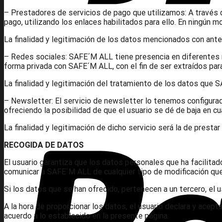
– Prestadores de servicios de pago que utilizamos: A través 
pago, utilizando los enlaces habilitados para ello. En ningún
La finalidad y legitimación de los datos mencionados con anter
– Redes sociales: SAFE´M ALL tiene presencia en diferentes 
forma privada con SAFE´M ALL, con el fin de ser extraídos para
La finalidad y legitimación del tratamiento de los datos que SA
– Newsletter: El servicio de newsletter lo tenemos configurad
ofreciendo la posibilidad de que el usuario se dé de baja en c
La finalidad y legitimación de dicho servicio será la de prestar 
RECOGIDA DE DATOS
El usuario garantiza que los datos personales que ha facilit
comunicar a SAFE´M ALL de cualquier tipo de modificación que
Si los datos que se han ofrecido, pertenecen a un tercero, el 
A la hora de proporcionar los datos, el usuario declara y acep
acuerdo a lo establecido en la presente página.