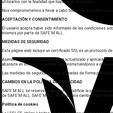
utilizarlos con la finalidad que hayan sido recogidos.
Nos comprometemos a llevar a cabo todas las acciones necesa
ACEPTACIÓN Y CONSENTIMIENTO
El usuario acepta haber sido informado de las condiciones sob
mismos por parte de SAFE´M ALL .
MEDIDAS DE SEGURIDAD
Esta página web incluye un certificado SSl, es un protocolo 
Asimismo, SAFE´M ALL mantendrá actualizado y aplicará todas 
absoluta en internet no existe, comprometiéndonos a que cual
Las medidas de seguridad serán revisadas de forma periódica, 
CAMBIOS EN LA POLÍTICA DE PRIVACIDAD
SAFE´M ALL se reserva el derecho a modificar la presente polí
de SAFE´M ALL. SAFE´M ALL anunciará los cambios que se pro
Política de cookies