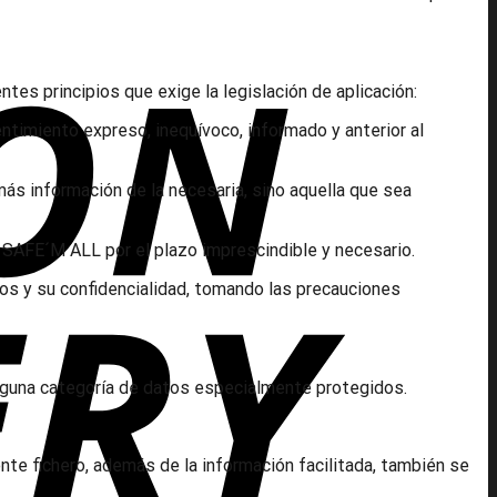
es principios que exige la legislación de aplicación:
sentimiento expreso, inequívoco, informado y anterior al
más información de la necesaria, sino aquella que sea
e SAFE´M ALL por el plazo imprescindible y necesario.
mos y su confidencialidad, tomando las precauciones
ninguna categoría de datos especialmente protegidos.
te fichero, además de la información facilitada, también se