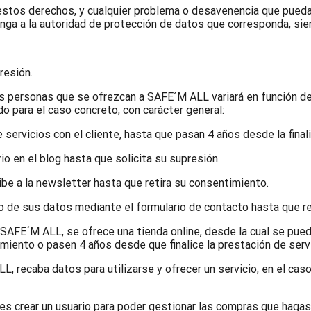
e estos derechos, y cualquier problema o desavenencia que pueda
nga a la autoridad de protección de datos que corresponda, si
resión.
os personas que se ofrezcan a SAFE´M ALL variará en función de
o para el caso concreto, con carácter general:
servicios con el cliente, hasta que pasan 4 años desde la finali
o en el blog hasta que solicita su supresión.
ibe a la newsletter hasta que retira su consentimiento.
ío de sus datos mediante el formulario de contacto hasta que r
e SAFE´M ALL, se ofrece una tienda online, desde la cual se pue
miento o pasen 4 años desde que finalice la prestación de serv
, recaba datos para utilizarse y ofrecer un servicio, en el cas
es crear un usuario para poder gestionar las compras que hagas