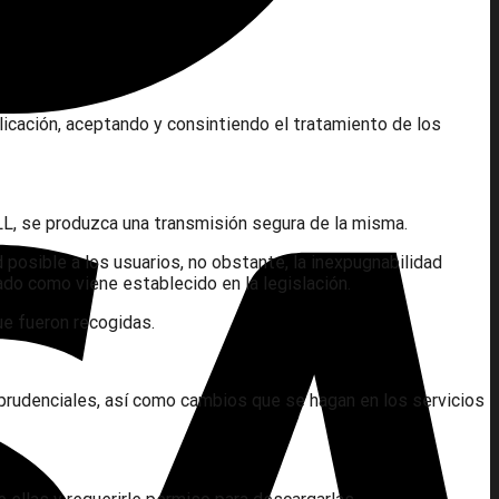
licación, aceptando y consintiendo el tratamiento de los
ALL, se produzca una transmisión segura de la misma.
osible a los usuarios, no obstante, la inexpugnabilidad
ado como viene establecido en la legislación.
ue fueron recogidas.
isprudenciales, así como cambios que se hagan en los servicios