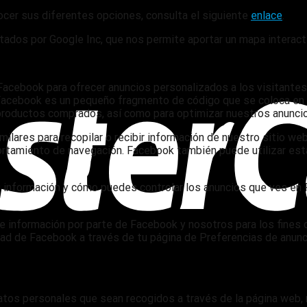
cer sus diferentes opciones, consulta el siguiente
enlace
.
tados por Google Inc, que nos permite aportar un mapa interac
 Facebook para ofrecer anuncios personalizados a los visitante
 Facebook es un pequeño fragmento de código que se coloca en 
 productos comprados, así como para optimizar nuestros anunc
ilares para recopilar o recibir información de nuestro sitio web
portamiento de navegación. Facebook también puede utilizar est
información y cómo puedes controlar los anuncios que ves en F
o de información por parte de Facebook y nosotros para los fine
idad de Facebook a través de tu página de Preferencias de anu
os personales que sean recogidos a través de la página web, 