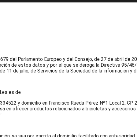
9 del Parlamento Europeo y del Consejo, de 27 de abril de 2016
ulación de estos datos y por el que se deroga la Directiva 95/46
e 11 de julio, de Servicios de la Sociedad de la información y 
l.es es de
34522 y domicilio en Francisco Rueda Pérez Nº1 Local 2, CP 
a en ofrecer productos relacionados a bicicletas y accesorios 
:
ón, ya sea por escrito al domicilio facilitado con anterioridad