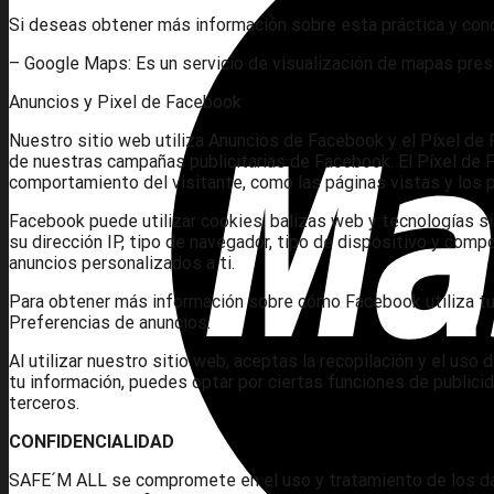
Si deseas obtener más información sobre esta práctica y cono
– Google Maps: Es un servicio de visualización de mapas pres
Anuncios y Pixel de Facebook
Nuestro sitio web utiliza Anuncios de Facebook y el Píxel de
de nuestras campañas publicitarias de Facebook. El Píxel de
comportamiento del visitante, como las páginas vistas y los
Facebook puede utilizar cookies, balizas web y tecnologías sim
su dirección IP, tipo de navegador, tipo de dispositivo y com
anuncios personalizados a ti.
Para obtener más información sobre cómo Facebook utiliza tu 
Preferencias de anuncios.
Al utilizar nuestro sitio web, aceptas la recopilación y el us
tu información, puedes optar por ciertas funciones de public
terceros.
CONFIDENCIALIDAD
SAFE´M ALL se compromete en el uso y tratamiento de los dat