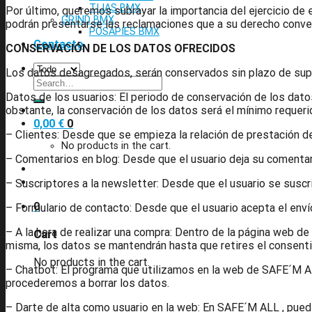
TIJAS BMX
Por último, queremos subrayar la importancia del ejercicio d
GRIND BMX
podrán presentarse las reclamaciones que a su derecho conve
POSAPIES BMX
Contacto
CONSERVACIÓN DE LOS DATOS OFRECIDOS
Los datos desagregados, serán conservados sin plazo de sup
Search
for:
Datos de los usuarios: El periodo de conservación de los dat
obstante, la conservación de los datos será el mínimo requerid
0,00
€
0
– Clientes: Desde que se empieza la relación de prestación de 
No products in the cart.
– Comentarios en blog: Desde que el usuario deja su comentari
– Suscriptores a la newsletter: Desde que el usuario se suscr
0
– Formulario de contacto: Desde que el usuario acepta el env
– A la hora de realizar una compra: Dentro de la página web d
Cart
misma, los datos se mantendrán hasta que retires el consenti
No products in the cart.
– Chatbot: El programa que utilizamos en la web de SAFE´M ALL
procederemos a borrar los datos.
– Darte de alta como usuario en la web: En SAFE´M ALL , pued