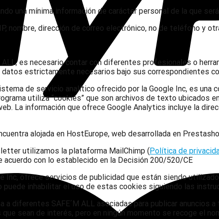
itando una mínima información de carácter personal de la que s
 IP, nombre, dirección de correo electrónico, no de teléfono y o
M ALL, es necesario contar con diferentes profesionales o herra
s datos estrictamente necesarios bajo sus correspondientes co
stema de servicio analítico ofrecido por la Google Inc, es una
grama utiliza “cookies” que son archivos de texto ubicados en tu
b. La información que ofrece Google Analytics incluye la direcc
ncuentra alojada en HostEurope, web desarrollada en Prestash
letter utilizamos la plataforma MailChimp (
Política de privacid
e acuerdo con lo establecido en la Decisión 200/520/CE
c, ofrece servicios de publicidad que están siendo utilizados 
o puede inhabilitar el uso de estas cookies siguiendo las instru
 a diferentes SAFE´M ALL asociadas para publicar anuncios a tra
 que sean de interés, pero en ningún momento se recoge el nomb