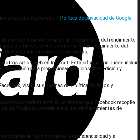
tivo a nuestra página web –
Política de privacidad de Google
.
s de nuestro sitio web y hacer un seguimiento del rendimiento
nuestro sitio web y nos permite hacer un seguimiento del
ios de Facebook basados en esos datos.
 y otros sitios web en Internet. Esta información puede incluir
a información para proporcionar servicios de medición y
acebook, visita sus páginas de Política de datos y
s descritos anteriormente. Si no deseas que Facebook recopile
ncios de Facebook o mediante el uso de herramientas de
respetando en todo momento la confidencialidad y a