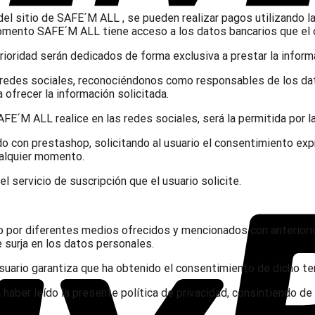
del sitio de SAFE´M ALL , se pueden realizar pagos utilizando 
 momento SAFE´M ALL tiene acceso a los datos bancarios que el 
ioridad serán dedicados de forma exclusiva a prestar la informac
redes sociales, reconociéndonos como responsables de los dato
 ofrecer la información solicitada.
FE´M ALL realice en las redes sociales, será la permitida por la
o con prestashop, solicitando al usuario el consentimiento exp
ualquier momento.
el servicio de suscripción que el usuario solicite.
ado por diferentes medios ofrecidos y mencionados con anterior
 surja en los datos personales.
usuario garantiza que ha obtenido el consentimiento de dicho ter
ta haber leído la presente política de privacidad, consintiendo