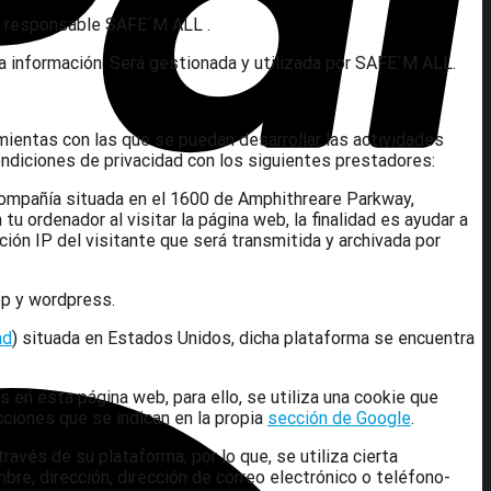
erá responsable SAFE´M ALL .
tra información. Será gestionada y utilizada por SAFE´M ALL.
mientas con las que se puedan desarrollar las actividades
ndiciones de privacidad con los siguientes prestadores:
 compañía situada en el 1600 de Amphithreare Parkway,
 ordenador al visitar la página web, la finalidad es ayudar a
ión IP del visitante que será transmitida y archivada por
op y wordpress.
ad
) situada en Estados Unidos, dicha plataforma se encuentra
en esta página web, para ello, se utiliza una cookie que
cciones que se indican en la propia
sección de Google
.
vés de su plataforma, por lo que, se utiliza cierta
re, dirección, dirección de correo electrónico o teléfono-