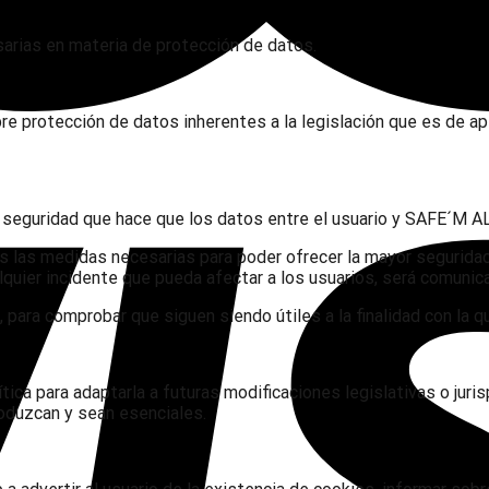
rias en materia de protección de datos.
re protección de datos inherentes a la legislación que es de ap
de seguridad que hace que los datos entre el usuario y SAFE´M 
las medidas necesarias para poder ofrecer la mayor seguridad p
quier incidente que pueda afectar a los usuarios, será comunic
para comprobar que siguen siendo útiles a la finalidad con la q
tica para adaptarla a futuras modificaciones legislativas o jur
duzcan y sean esenciales.