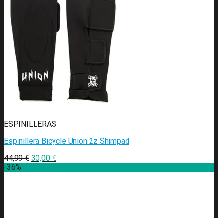
ESPINILLERAS
Espinillera Bicycle Union 2z Shimpad
44,99
€
30,00
€
-36%