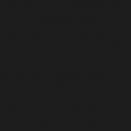
categoría de los datos solicitados a los usuarios, es una
categoría básica, no se trata de ninguna categoría de datos
especialmente protegidos. – Alojamiento web: La página de
SAFE´M ALL se encuentra alojada en ionos.es – Datos
recabados a través de la web: Los datos recabados a través
de la página web, serán incorporados en el correspondiente
fichero, además de la información facilitada, también se
recoge la dirección IP, que en la gran mayoría de ocasiones
esta información no es utilizada. – Prestadores de servicios
de pago que utilizamos: A través del sitio de SAFE´M ALL ,
se pueden realizar pagos utilizando las de RedSys, se puede
acceder a dichas plataformas de pago, utilizando los enlaces
habilitados para ello. En ningún momento SAFE´M ALL tiene
acceso a los datos bancarios que el cliente facilite a estas
SAFE´M ALL. La finalidad y legitimación de los datos
mencionados con anterioridad serán dedicados de forma
exclusiva a prestar la información solicitada y el servicio
requerido que nos solicite. – Redes sociales: SAFE´M ALL
tiene presencia en diferentes redes sociales,
reconociéndonos como responsables de los datos que los
usuarios traten a través de las redes sociales de forma
privada con SAFE´M ALL, con el fin de ser extraídos para
ofrecer la información solicitada. La finalidad y legitimación
del tratamiento de los datos que SAFE´M ALL realice en las