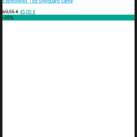
Espinilleras Tsg Shinguard Samir
69,95
€
45,00
€
-36%