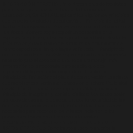
INFORMACIÓN PERSONAL
En el tratamiento de los datos
personales que ofrezcas a través de los medios
establecidos, SAFE´M ALL aplicará los siguientes principios
que exige la legislación de aplicación: – Principio de licitud,
lealtad y transparencia: Para poder realizar un tratamiento de
tus datos, siempre voy a requerir un consentimiento
expreso, inequívoco, informado y anterior al tratamiento, la
información y tratamiento de la misma será destinada de
forma específica al fin que hayas solicitado. – Principio de
minimización de datos: Sólo voy a requerirte la información
necesaria para el caso concreto, no quiero manejar más
información de la necesaria, sino aquella que sea
imprescindible para poder responder a tu solicitud. –
Principio de limitación del plazo de conservación: Los datos
que me ofrezcas, serán mantenidos en el fichero titularidad
de SAFE´M ALL por el plazo imprescindible y necesario. –
Principio de integridad y confidencialidad: Los datos serán
tratados de una manera que garanticen la seguridad de los
mismos y su confidencialidad, tomando las precauciones
necesarias para acceder a los mismos, solamente las
personas autorizadas o terceros autorizados.
PROCEDENCIA, FINALIDAD Y LEGITIMIDAD DE LOS
DATOS OFRECIDOS
Como baste a todo lo anterior, la