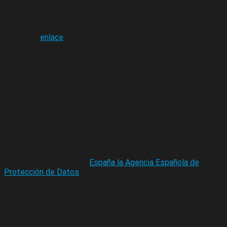
al inicio de este texto ofrecemos a los usuarios, el modelo,
formulario y demás información interesante que ofrece la
Agencia Española de Protección de Datos en el
siguiente
enlace
. Asimismo, dentro de los derechos de los
usuarios, ofrecemos la posibilidad de retirar el
consentimiento que haya sido otorgado por cualquiera de las
vías que fuese obtenida, pues el usuario de la web tiene el
derecho a retirar en consentimiento otorgado en cualquier
momento, sin alegar justa causa, no obstante, la retirada del
consentimiento otorgado, no invalidará el tratamiento
basado en el consentimiento previo a su retirada. Por último,
queremos subrayar la importancia del ejercicio de estos
derechos, y cualquier problema o desavenencia que pueda
ocurrir con SAFE´M ALL en el tratamiento de los datos,
podrán presentarse las reclamaciones que a su derecho
convenga a la autoridad de protección de datos que
corresponda, siendo en
España la Agencia Española de
Protección de Datos
.
CONSERVACIÓN DE LOS DATOS
OFRECIDOS
Los datos desagregados, serán conservados
sin plazo de supresión. Datos de los usuarios: El periodo de
conservación de los datos personas que se ofrezcan a SAFE
´M ALL variará en función del servicio que el usuario contrate
con SAFE´M ALL , no obstante, la conservación de los datos