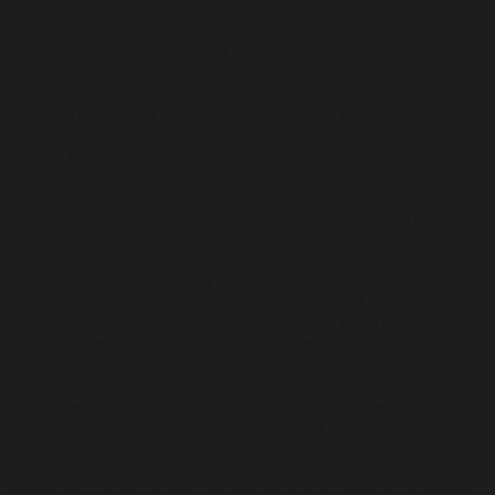
ambos casos aportar fotocopia del DNI u otro documento
identificativo válido, para poder realizar el ejercicio de
cualquiera de los siguientes derechos: – Derecho de acceso:
Los usuarios de SAFE´M ALL podrán solicitar el acceso a los
datos personales que tenemos sobre los mismos. –
Derecho a solicitar su rectificación: En los casos en que los
datos sean incorrectos o haya que actualizarlos, por el
motivo pertinente, se podrá solicitar su rectificación. –
Derecho de supresión: El interesado podrá solicitar a SAFE
´M ALL la supresión en cualquier momento, la supresión de
cualquier dato personal que le concierna. – Derecho a
solicitar la limitación de su tratamiento: Se podrá solicitar a
SAFE´M ALL la limitación de los datos obtenidos ya sea
porque no se necesita los datos personales para los fines
del tratamiento, pero sean necesarios para el interesado. –
Derecho a oponerme al tratamiento: SAFE´M ALL dejará de
tratar los datos que hayan sido facilitados por el usuario,
salvo que se acredite motivos legítimos e imperiosos para
poder seguir con el tratamiento. – Derecho a la portabilidad
de los datos ofrecidos: En el caso de que quiera que sus
datos sean tratados por otra SAFE´M ALL o persona, SAFE
´M ALL se compromete a facilitar dicha portabilidad de los
datos al nuevo responsable siempre que sea solicitado. En
aplicación a la precitada legislación que hemos mencionado