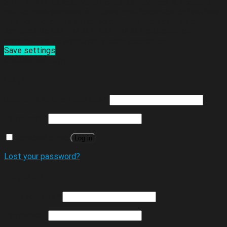
SAFE´M ALL se reserva el derecho a modificar la presente
política para adaptarla a futuras modificaciones legislativas
o jurisprudenciales, así como cambios que se hagan en los
servicios de SAFE´M ALL. SAFE´M ALL anunciará los
cambios que se produzcan y sean esenciales.
Save settings
Cookies settings
Login
Username or email address
*
Password
*
Remember me
Log in
Lost your password?
Register
Email address
*
Password
*