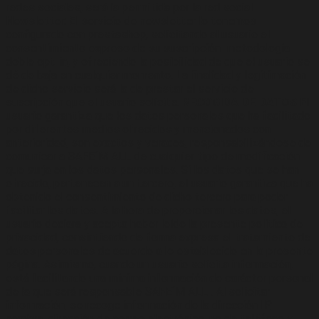
redes sociales, será la permitida por la red social –
Newsletter: El servicio de newsletter lo tenemos
configurado con prestashop, solicitando al usuario el
consentimiento expreso de su suscripción, metodología
doble opt-in, y ofreciendo la posibilidad de que el usuario se
dé de baja en cualquier momento. La finalidad y legitimación
de dicho servicio será la de prestar el servicio de
suscripción que el usuario solicite.
RECOGIDA DE DATOS
El
usuario garantiza que los datos personales que ha facilitado
por diferentes medios ofrecidos y mencionados con
anterioridad, son exactos y veraces, responsabilizándose de
comunicar a SAFE´M ALL de cualquier tipo de modificación
que surja en los datos personales. Si los datos que se han
ofrecido, pertenecen a un tercero, el usuario garantiza que ha
obtenido el consentimiento de dicho tercero para poder
facilitar los datos. A la hora de proporcionar los datos, el
usuario declara y acepta haber leído la presente política de
privacidad, consintiendo de forma expresa el tratamiento de
datos personales de acuerdo a lo establecido en la presente
página. Asimismo, cuando un usuario solicita información,
está facilitando una mínima información de carácter personal
de la que será responsable SAFE´M ALL . Al solicitar
información, se recoge información de la dirección IP,
nombre, dirección de correo electrónico, no de teléfono y