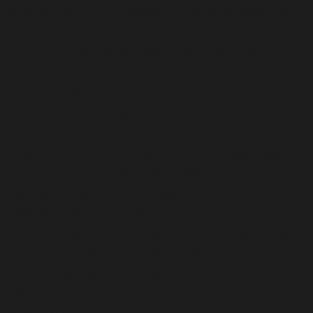
personales que sean recogidos a través de la página web,
respetando en todo momento la confidencialidad y a
utilizarlos con la finalidad que hayan sido recogidos. Nos
comprometemos a llevar a cabo todas las acciones
necesarias en materia de protección de datos.
ACEPTACIÓN Y CONSENTIMIENTO
El usuario acepta haber
sido informado de las condiciones sobre protección de
datos inherentes a la legislación que es de aplicación,
aceptando y consintiendo el tratamiento de los mismos por
parte de SAFE´M ALL .
MEDIDAS DE SEGURIDAD
Esta
página web incluye un certificado SSl, es un protocolo de
seguridad que hace que los datos entre el usuario y SAFE´M
ALL, se produzca una transmisión segura de la misma.
Asimismo, SAFE´M ALL mantendrá actualizado y aplicará
todas las medidas necesarias para poder ofrecer la mayor
seguridad posible a los usuarios, no obstante, la
inexpugnabilidad absoluta en internet no existe,
comprometiéndonos a que cualquier incidente que pueda
afectar a los usuarios, será comunicado como viene
establecido en la legislación. Las medidas de seguridad
serán revisadas de forma periódica, para comprobar que
siguen siendo útiles a la finalidad con la que fueron
recogidas.
CAMBIOS EN LA POLÍTICA DE PRIVACIDAD