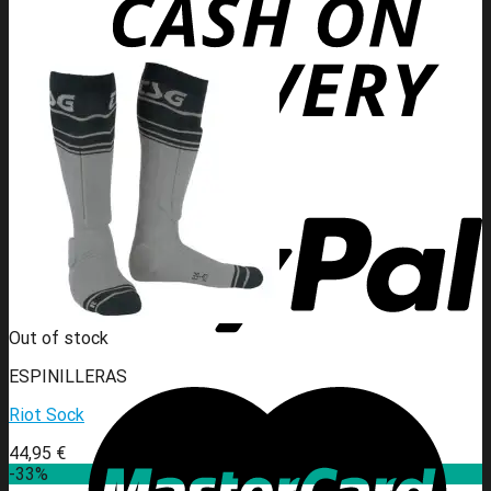
Out of stock
ESPINILLERAS
Riot Sock
44,95
€
-33%