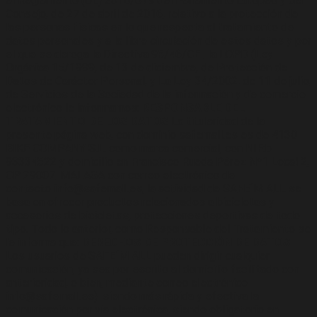
el Reglamento (UE) 2016/679 del Parlamento Europeo y del
Consejo, de 27 de abril de 2016, relativo a la protección de
las personas físicas en lo que respecta al tratamiento de
datos personales y a la libre circulación de estos datos y por
el que se deroga la Directiva 95/46/CE , la LOPD (Ley
Orgánica 15/1999, de 13 de diciembre, de Protección de
Datos de Carácter Personal, y La Ley 34/2002, de 11 de julio,
de Servicios de la Sociedad de la información y de comercio
electrónico le informamos:
RESPONSABLE DEL
TRATAMIENTO DE LOS DATOS
La titularidad de la
presente página web, con dominio safemall.es es de 4130
BIKE COMPANY S.L. como marca comercial, con NIF:b-
93334522 y domicilio en Francisco Rueda Pérez Nº1 Local 2,
CP 29007, MALAGA con correo electrónico de
contacto info@safemall.es, la actividad de SAFE´M ALL se
basa en ofrecer productos relacionados a bicicletas y
accesorios de bicicletas, protecciones deportivas de todo
tipo. Todo lo anterior, como Responsable del Tratamiento se
le informa que:
DERECHOS DE PROTECCIÓN DE DATOS
Los usuarios de SAFE´M ALL pueden dirigir cualquier
comunicación, ya sea por escrito al domicilio facilitado con
anterioridad, o bien, mediante correo electrónico
info@safemall.es), siendo más rápida y efectiva la
comunicación por vía electrónica, siendo obligatorio en