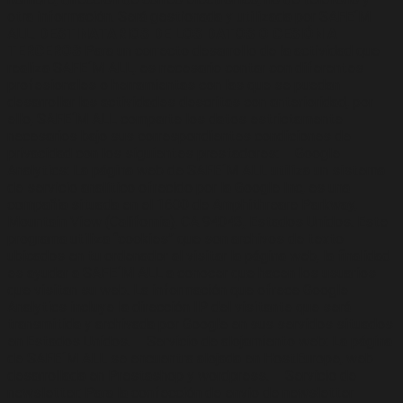
otra información. Será gestionada y utilizada por SAFE´M
ALL.
DESTINATARIOS DE LOS DATOS O CESIÓN A
TERCEROS
Para un correcto desarrollo de la actividad que
realiza SAFE´M ALL, es necesario contar con diferentes
profesionales o herramientas con las que se puedan
desarrollar las actividades descritas con anterioridad, por
ello, SAFE´M ALL comparte los datos estrictamente
necesarios bajo sus correspondientes condiciones de
privacidad con los siguientes prestadores: – Google
Analytics: La página web de SAFE´M ALL utiliza un sistema
de servicio analítico ofrecido por la Google Inc, es una
compañía situada en el 1600 de Amphithreare Parkway,
Mountain View (California), CA 94043, Estados Unidos. Este
programa utiliza “cookies” que son archivos de texto
ubicados en tu ordenador al visitar la página web, la finalidad
es ayudar a SAFE´M ALL a conocer que hacen los usuarios
que visitan su web. La información que ofrece Google
Analytics incluye la dirección IP del visitante que será
transmitida y archivada por Google en sus servidos situados
en Estados Unidos. – Servicio de alojamiento web: La página
de SAFE´M ALL se encuentra alojada en HostEurope, web
desarrollada en Prestashop y wordpress. – Servicio de
newsletter: Para la confección de envío de newsletter