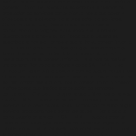
será el mínimo requerido para el caso concreto, con carácter
general: – Clientes: Desde que se empieza la relación de
prestación de servicios con el cliente, hasta que pasan 4
años desde la finalización de la prestación de servicios. –
Comentarios en blog: Desde que el usuario deja su
comentario en el blog hasta que solicita su supresión. –
Suscriptores a la newsletter: Desde que el usuario se
suscribe a la newsletter hasta que retira su consentimiento.
– Formulario de contacto: Desde que el usuario acepta el
envío de sus datos mediante el formulario de contacto
hasta que retira su consentimiento. – A la hora de realizar
una compra: Dentro de la página web de SAFE´M ALL, se
ofrece una tienda online, desde la cual se pueden adquirir los
diferentes productos que se ofrecen en la misma, los datos
se mantendrán hasta que retires el consentimiento o pasen
4 años desde que finalice la prestación de servicios
contratada. – Chatbot: El programa que utilizamos en la web
de SAFE´M ALL, recaba datos para utilizarse y ofrecer un
servicio, en el caso de que no se termine contratando ningún
servicio, procederemos a borrar los datos. – Darte de alta
como usuario en la web: En SAFE´M ALL , puedes crear un
usuario para poder gestionar las compras que hagas en la
tienda online. Tus datos serán recabados hasta que retires
el consentimiento.
PRINCIPIOS DE APLICACIÓN A LA