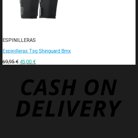
ESPINILLERAS
Espinilleras Tsg Shinguard Bmx
69,95
€
45,00
€