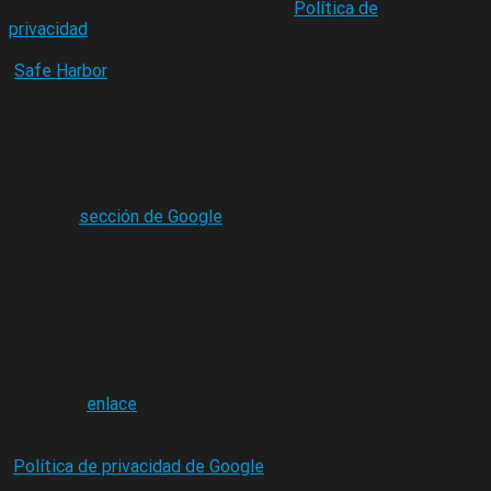
utilizamos la plataforma MailChimp (
Política de
privacidad
) situada en Estados Unidos, dicha plataforma se
encuentra adherida a los principios de “Puerto Seguro” o
“
Safe Harbor
” de acuerdo con lo establecido en la Decisión
200/520/CE – Google Adsense: La anterior SAFE´M ALL
mencionada Google Inc, ofrece servicios de publicidad que
están siendo utilizados en esta página web, para ello, se
utiliza una cookie que publica una serie de anuncios en
nuestra página web. El usuario puede inhabilitar el uso de
estas cookies siguiendo las instrucciones que se indican en
la propia
sección de Google
. Para este sistema de
publicidad, Google ofrece una plataforma a diferentes SAFE
´M ALL asociadas para publicar anuncios a través de su
plataforma, por lo que, se utiliza cierta información para
ofrecer anuncios sobre productos y servicios que sean de
interés, pero en ningún momento se recoge el nombre,
dirección, dirección de correo electrónico o teléfono- Si
deseas obtener más información sobre esta práctica y
conocer sus diferentes opciones, consulta el
siguiente
enlace
. – Google Maps: Es un servicio de
visualización de mapas prestados por Google Inc, que nos
permite aportar un mapa interactivo a nuestra página web –
Política de privacidad de Google
.
CONFIDENCIALIDAD
SAFE
´M ALL se compromete en el uso y tratamiento de los datos