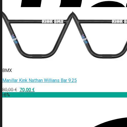
BMX
Manillar Kink Nathan Willians Bar 9.25
80,00
€
70,00
€
-6%