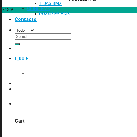
TIJAS BMX
GRIND BMX
-13%
POSAPIES BMX
Contacto
Search
for:
0
0,00
€
0
Cart