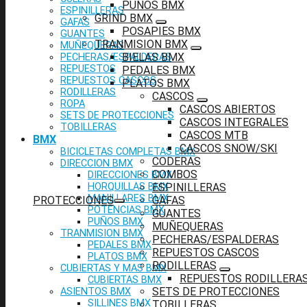
PUÑOS BMX
ESPINILLERAS
GRIND BMX
GAFAS
POSAPIES BMX
GUANTES
TRANMISION BMX
MUÑEQUERAS
BIELAS BMX
PECHERAS/ESPALDERAS
REPUESTOS
PEDALES BMX
REPUESTOS CASCOS
PLATOS BMX
RODILLERAS
CASCOS
ROPA
CASCOS ABIERTOS
SETS DE PROTECCIONES
CASCOS INTEGRALES
TOBILLERAS
CASCOS MTB
BMX
CASCOS SNOW/SKI
BICICLETAS COMPLETAS BMX
CODERAS
DIRECCION BMX
COMBOS
DIRECCIONES BMX
HORQUILLAS BMX
ESPINILLERAS
MANILLARES BMX
PROTECCIONES
GAFAS
POTENCIAS BMX
GUANTES
PUÑOS BMX
MUÑEQUERAS
TRANMISION BMX
PECHERAS/ESPALDERAS
PEDALES BMX
REPUESTOS CASCOS
PLATOS BMX
RODILLERAS
CUBIERTAS Y MAS BMX
REPUESTOS RODILLERA
CUBIERTAS BMX
SETS DE PROTECCIONES
ASIENTOS BMX
SILLINES BMX
TOBILLERAS