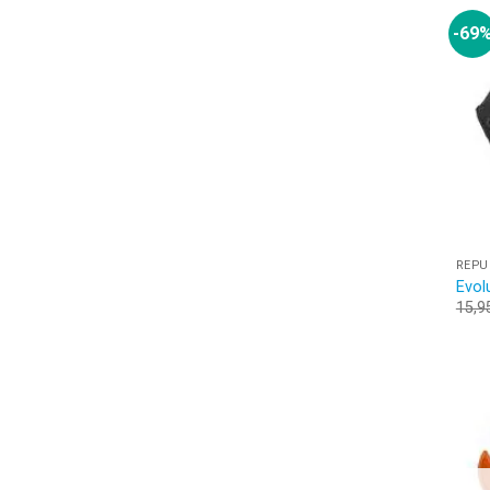
-69
REPU
Evol
15,9