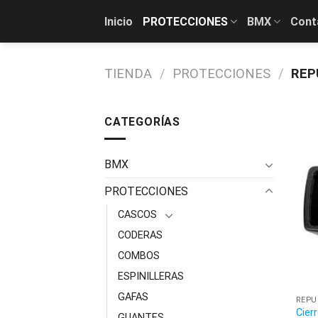
Skip
Inicio
PROTECCIONES
BMX
Cont
to
content
TIENDA
/
PROTECCIONES
/
REP
CATEGORÍAS
BMX
PROTECCIONES
CASCOS
CODERAS
COMBOS
ESPINILLERAS
GAFAS
REPU
Cier
GUANTES