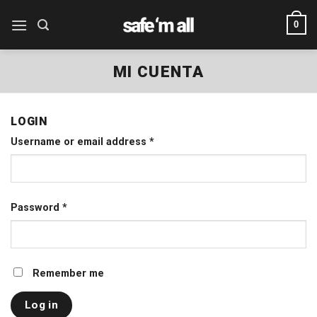
Skip
0
to
content
MI CUENTA
LOGIN
Username or email address
*
Password
*
Remember me
Log in