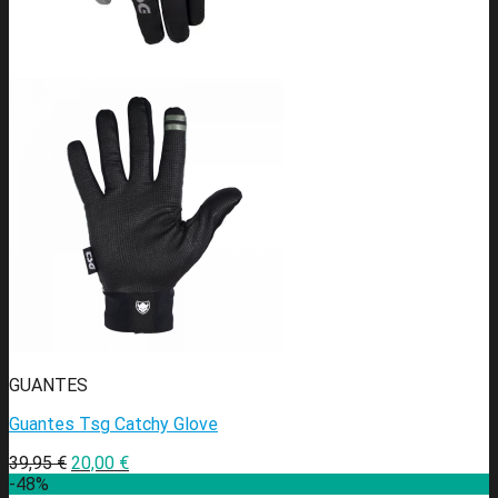
GUANTES
Guantes Tsg Catchy Glove
39,95
€
20,00
€
-48%