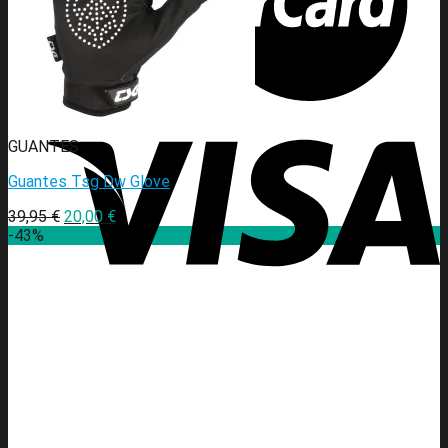
GUANTES
Guantes Tsg Dw Glove
39,95
€
20,00
€
-43%