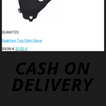
GUANTES
Guantes Tsg Slim Glove
39,95
€
30,00
€