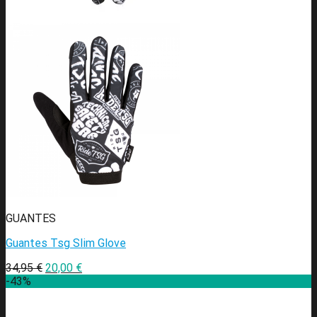
GUANTES
Guantes Tsg Slim Glove
34,95
€
20,00
€
-43%