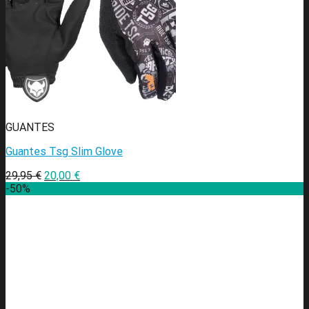
GUANTES
Guantes Tsg Slim Glove
29,95
€
20,00
€
-50%