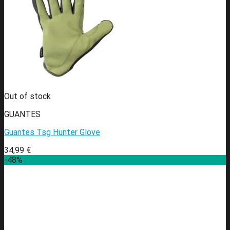
Out of stock
GUANTES
Guantes Tsg Hunter Glove
34,99
€
-48%