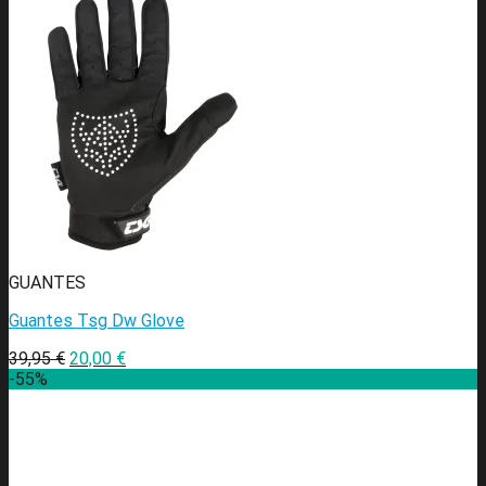
GUANTES
Guantes Tsg Dw Glove
39,95
€
20,00
€
-55%