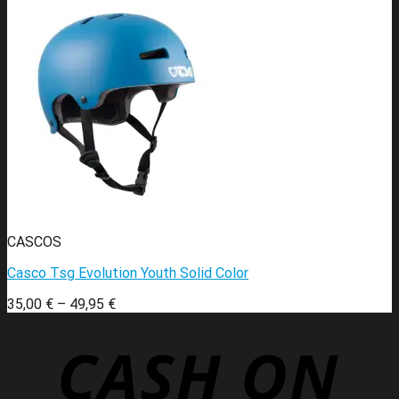
CASCOS
Casco Tsg Evolution Youth Solid Color
35,00
€
–
49,95
€