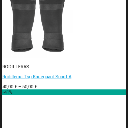
RODILLERAS
Rodilleras Tsg Kneeguard Scout A
40,00
€
–
50,00
€
-41%