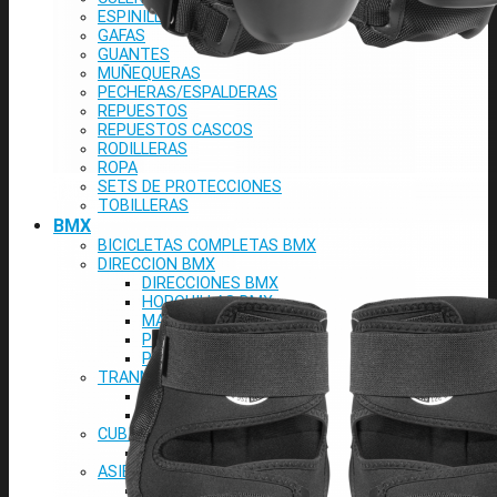
ESPINILLERAS
GAFAS
GUANTES
MUÑEQUERAS
PECHERAS/ESPALDERAS
REPUESTOS
REPUESTOS CASCOS
RODILLERAS
ROPA
SETS DE PROTECCIONES
TOBILLERAS
BMX
BICICLETAS COMPLETAS BMX
DIRECCION BMX
DIRECCIONES BMX
HORQUILLAS BMX
MANILLARES BMX
POTENCIAS BMX
PUÑOS BMX
TRANMISION BMX
PEDALES BMX
PLATOS BMX
CUBIERTAS Y MAS BMX
CUBIERTAS BMX
ASIENTOS BMX
SILLINES BMX