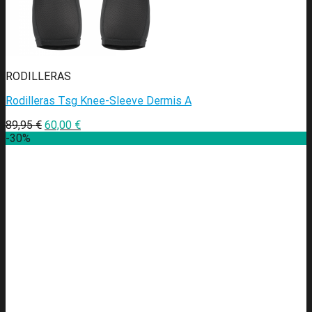
RODILLERAS
Rodilleras Tsg Knee-Sleeve Dermis A
89,95
€
60,00
€
-30%