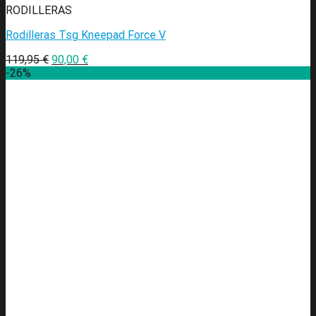
RODILLERAS
Rodilleras Tsg Kneepad Force V
119,95
€
90,00
€
-26%