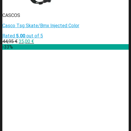
CASCOS
Casco Tsg Skate/Bmx Injected Color
Rated
5.00
out of 5
44,95
€
35,00
€
-33%