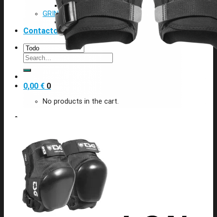
TIJAS BMX
GRIND BMX
POSAPIES BMX
Contacto
Search
for:
0,00
€
0
No products in the cart.
0
Cart
No products in the cart.