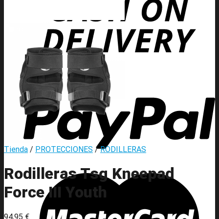
Tienda
/
PROTECCIONES
/
RODILLERAS
Rodilleras Tsg Kneepad
Force III Youth
94,95
€