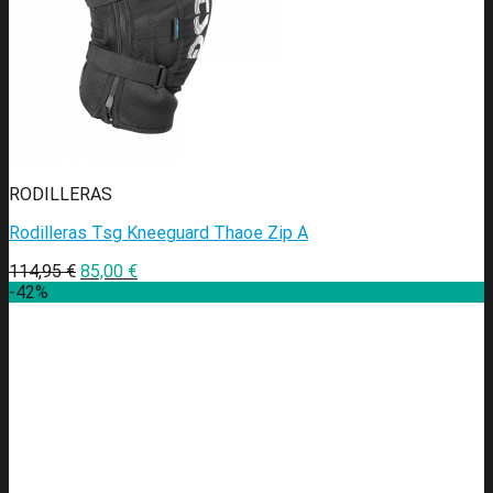
RODILLERAS
Rodilleras Tsg Kneeguard Thaoe Zip A
114,95
€
85,00
€
-42%