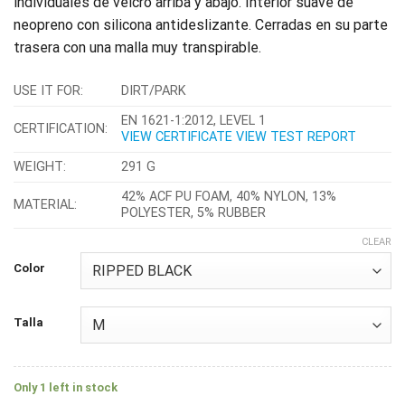
individuales de velcro arriba y abajo. Interior suave de
neopreno con silicona antideslizante. Cerradas en su parte
trasera con una malla muy transpirable.
USE IT FOR:
DIRT/PARK
EN 1621-1:2012, LEVEL 1
CERTIFICATION:
VIEW CERTIFICATE
VIEW TEST REPORT
WEIGHT:
291 G
42% ACF PU FOAM, 40% NYLON, 13%
MATERIAL:
POLYESTER, 5% RUBBER
CLEAR
Color
Talla
Only 1 left in stock