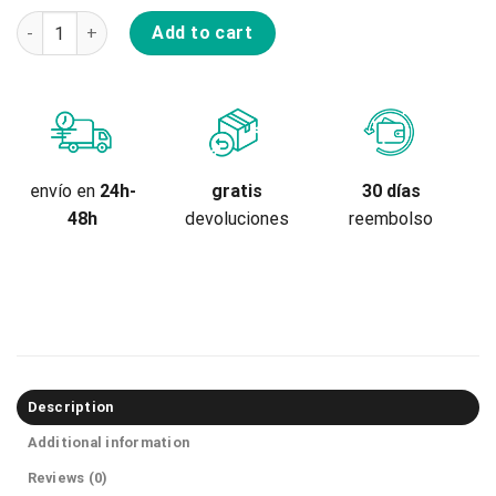
Coderas Tsg Elbowguard Scout A quantity
Add to cart
gratis
envío en
24h-
30 días
devoluciones
48h
reembolso
Description
Additional information
Reviews (0)