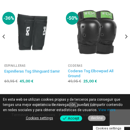
-36%
-50%
ESPINILLERAS
CODERAS
Coderas Tsg Elbowpad All
Espinilleras Tsg Shinguard Samir
Ground
69,95
€
45,00
€
49,95
€
25,00
€
En esta web se utilizan cookies propias y de terceros para conseguir que
tengas una mejor experiencia de navegación, puedas compartir contenido
en redes sociales y para obtener estadísticas de usuarios.
View more
Terminos y condiciones
Política de privacidad
Contacto
Cookies settings
decline
Accept
Cookies settings