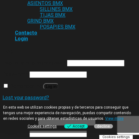
ASIENTOS BMX
SILLINES BMX
TIJAS BMX
GRIND BMX
POSAPIES BMX
Contacto
Login
Login
Username or email address
*
Password
*
Remember me
Log in
Lost your password?
En esta web se utilizan cookies propias y de terceros para conseguir que
Register
tengas una mejor experiencia de navegación, puedas compartir contenido
en redes sociales y para obtener estadísticas de usuarios.
View more
Email address
*
Cookies settings
Accept
decline
Password
*
Cookies settings