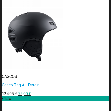
CASCOS
Casco Tsg All Terrain
124,95
€
75,00
€
-42%