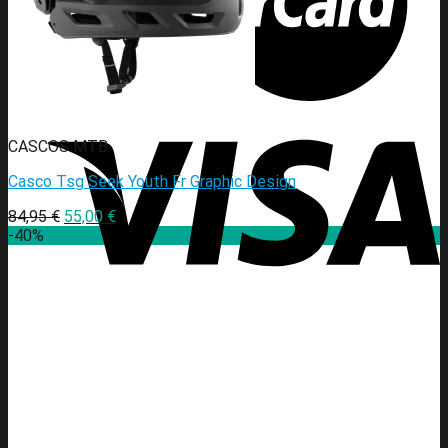
CASCOS MTB
Casco Tsg Seek Youth Fr Graphic Design
84,95
€
55,00
€
-40%