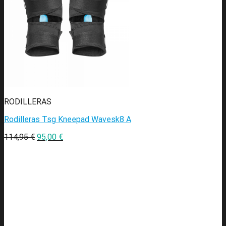
RODILLERAS
Rodilleras Tsg Kneepad Wavesk8 A
114,95
€
95,00
€