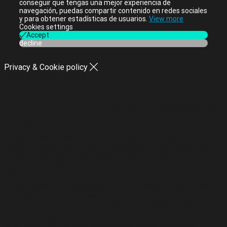
conseguir que tengas una mejor experiencia de
navegación, puedas compartir contenido en redes sociales
y para obtener estadísticas de usuarios.
View more
Cookies settings
Accept
decline
Privacy & Cookie policy
Privacy & Cookies policy
Cookies list
Cookie name
Active
Política de privacidad
En cumplimiento de lo dispuesto en
el Reglamento (UE) 2016/679 del Parlamento Europeo y del
Consejo, de 27 de abril de 2016, relativo a la protección de
las personas físicas en lo que respecta al tratamiento de
datos personales y a la libre circulación de estos datos y por
el que se deroga la Directiva 95/46/CE , la LOPD (Ley
Orgánica 15/1999, de 13 de diciembre, de Protección de
Datos de Carácter Personal, y La Ley 34/2002, de 11 de julio,
de Servicios de la Sociedad de la información y de comercio
electrónico le informamos:
RESPONSABLE DEL
TRATAMIENTO DE LOS DATOS
La titularidad de la
presente página web, con dominio safemall.es es de 4130
BIKE COMPANY S.L. como marca comercial, con NIF:b-