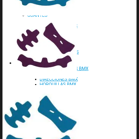
ESPINILLERAS
GAFAS
GUANTES
MUÑEQUERAS
PECHERAS/ESPALDERAS
REPUESTOS
REPUESTOS CASCOS
RODILLERAS
ROPA
SETS DE PROTECCIONES
TOBILLERAS
BMX
BICICLETAS COMPLETAS BMX
DIRECCION BMX
DIRECCIONES BMX
HORQUILLAS BMX
MANILLARES BMX
POTENCIAS BMX
PUÑOS BMX
TRANMISION BMX
PEDALES BMX
PLATOS BMX
CUBIERTAS Y MAS BMX
CUBIERTAS BMX
ASIENTOS BMX
SILLINES BMX