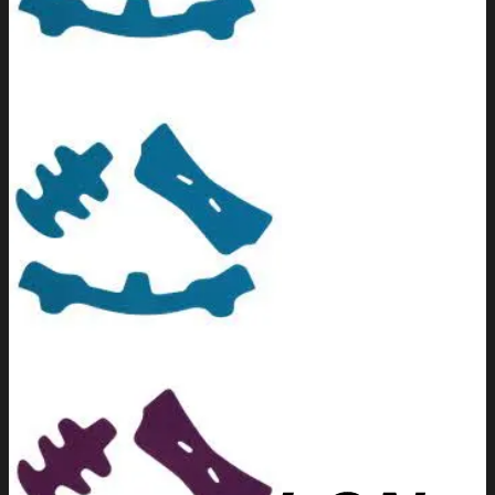
TIJAS BMX
GRIND BMX
POSAPIES BMX
Contacto
Search
for:
0,00
€
0
No products in the cart.
0
Cart
No products in the cart.