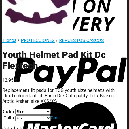
Tienda
/
PROTECCIONES
/
REPUESTOS CASCOS
Youth Helmet Pad Kit Dc
Flextech
12,95
€
Replacement fit pads for TSG youth size helmets with
FlexTech instant fit. Basic Die-Cut quality. Fits: Kraken,
Arctic Kraken size XXS/XS
Color
Talla
Clear
Out of stock