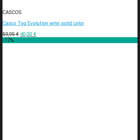
CASCOS
Casco Tsg Evolution wmn solid color
59,95
€
40,00
€
-17%