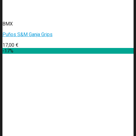
BMX
Puños S&M Ganja Grips
17,00
€
-17%