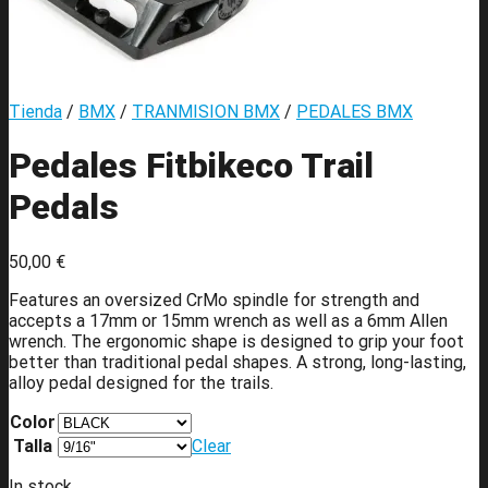
Tienda
/
BMX
/
TRANMISION BMX
/
PEDALES BMX
Pedales Fitbikeco Trail
Pedals
50,00
€
Features an oversized CrMo spindle for strength and
accepts a 17mm or 15mm wrench as well as a 6mm Allen
wrench. The ergonomic shape is designed to grip your foot
better than traditional pedal shapes. A strong, long-lasting,
alloy pedal designed for the trails.
Color
Talla
Clear
In stock