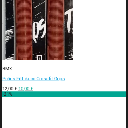
BMX
Puños Fitbikeco Crossfit Grips
12,00
€
10,00
€
-21%