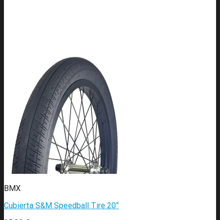
BMX
Cubierta S&M Speedball Tire 20”