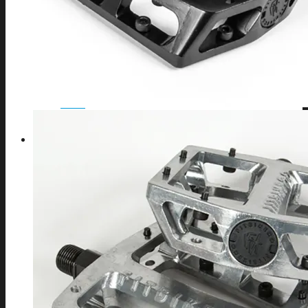
ESPINILLERAS
GAFAS
GUANTES
MUÑEQUERAS
PECHERAS/ESPALDERAS
REPUESTOS
REPUESTOS CASCOS
RODILLERAS
ROPA
SETS DE PROTECCIONES
TOBILLERAS
BMX
BICICLETAS COMPLETAS BMX
DIRECCION BMX
DIRECCIONES BMX
HORQUILLAS BMX
MANILLARES BMX
POTENCIAS BMX
PUÑOS BMX
TRANMISION BMX
PEDALES BMX
PLATOS BMX
CUBIERTAS Y MAS BMX
CUBIERTAS BMX
ASIENTOS BMX
SILLINES BMX