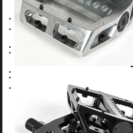
TIJAS BMX
GRIND BMX
POSAPIES BMX
Contacto
Search
for:
0,00
€
0
No products in the cart.
0
Cart
No products in the cart.