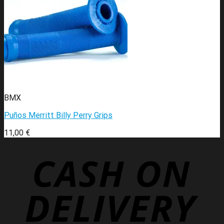
BMX
Puños Merritt Billy Perry Grips
11,00
€