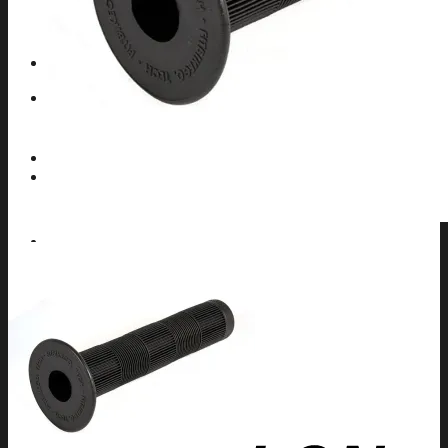
TIJAS BMX
GRIND BMX
POSAPIES BMX
Contacto
Search
for:
0,00
€
0
No products in the cart.
0
Cart
No products in the cart.