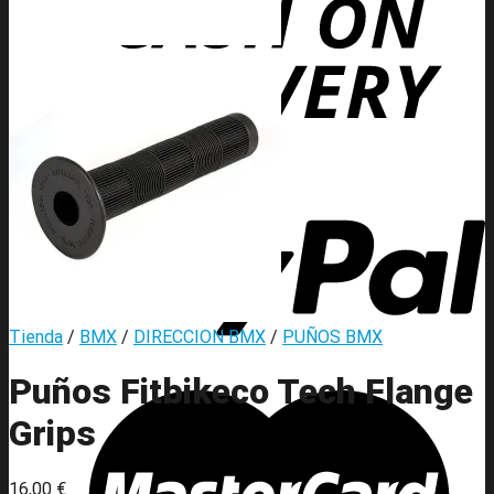
Tienda
/
BMX
/
DIRECCION BMX
/
PUÑOS BMX
Puños Fitbikeco Tech Flange
Grips
16,00
€