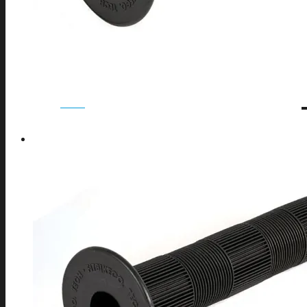
ESPINILLERAS
GAFAS
GUANTES
MUÑEQUERAS
PECHERAS/ESPALDERAS
REPUESTOS
REPUESTOS CASCOS
RODILLERAS
ROPA
SETS DE PROTECCIONES
TOBILLERAS
BMX
BICICLETAS COMPLETAS BMX
DIRECCION BMX
DIRECCIONES BMX
HORQUILLAS BMX
MANILLARES BMX
POTENCIAS BMX
PUÑOS BMX
TRANMISION BMX
PEDALES BMX
PLATOS BMX
CUBIERTAS Y MAS BMX
CUBIERTAS BMX
ASIENTOS BMX
SILLINES BMX