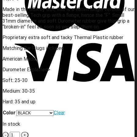
Made in the USA by ODI, this is a 10mm longer version of our
best-selling Tech grip with a flange, hence the “F”. Small
31mm diameter and soft Durometer rubber give this grip a
“broken-in” feel as soon as you slap them on.
Proprietary extra soft and tacky Thermal Plastic rubber
Matching Bar Plugs included
American Made
Durometer Explained>
Soft: 25-30
Medium: 30-35
Hard: 35 and up
Color
Clear
In stock
Puños