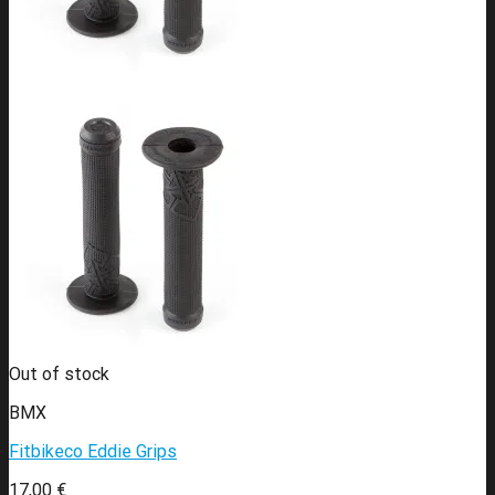
Out of stock
BMX
Fitbikeco Eddie Grips
17,00
€