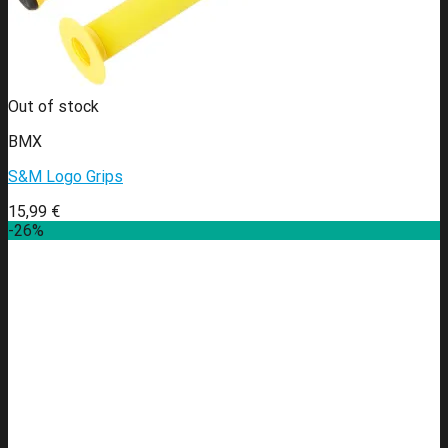
Out of stock
BMX
S&M Logo Grips
15,99
€
-26%