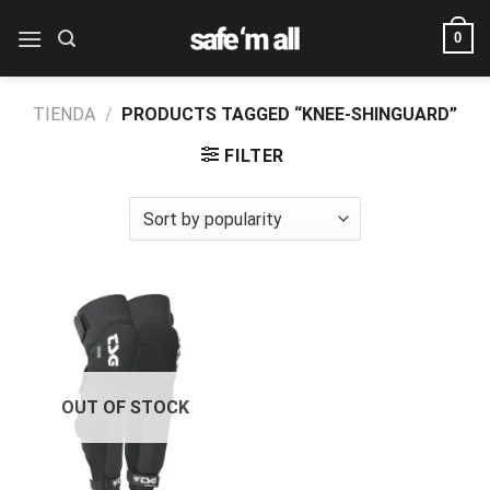
Skip
0
to
content
TIENDA
/
PRODUCTS TAGGED “KNEE-SHINGUARD”
FILTER
OUT OF STOCK