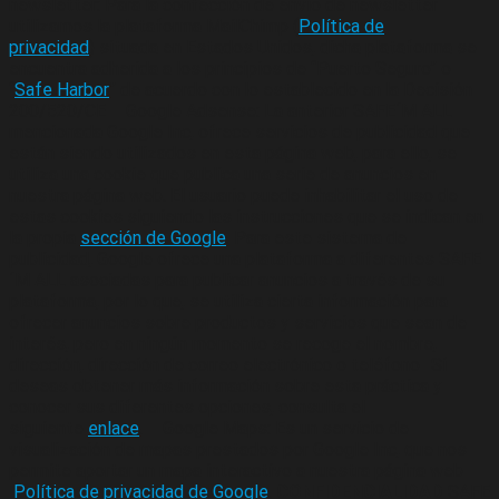
newsletter: Para la confección de envío de newsletter
utilizamos la plataforma MailChimp (
Política de
privacidad
) situada en Estados Unidos, dicha plataforma se
encuentra adherida a los principios de “Puerto Seguro” o
“
Safe Harbor
” de acuerdo con lo establecido en la Decisión
200/520/CE – Google Adsense: La anterior SAFE´M ALL
mencionada Google Inc, ofrece servicios de publicidad que
están siendo utilizados en esta página web, para ello, se
utiliza una cookie que publica una serie de anuncios en
nuestra página web. El usuario puede inhabilitar el uso de
estas cookies siguiendo las instrucciones que se indican en
la propia
sección de Google
. Para este sistema de
publicidad, Google ofrece una plataforma a diferentes SAFE
´M ALL asociadas para publicar anuncios a través de su
plataforma, por lo que, se utiliza cierta información para
ofrecer anuncios sobre productos y servicios que sean de
interés, pero en ningún momento se recoge el nombre,
dirección, dirección de correo electrónico o teléfono- Si
deseas obtener más información sobre esta práctica y
conocer sus diferentes opciones, consulta el
siguiente
enlace
. – Google Maps: Es un servicio de
visualización de mapas prestados por Google Inc, que nos
permite aportar un mapa interactivo a nuestra página web –
Política de privacidad de Google
.
CONFIDENCIALIDAD
SAFE