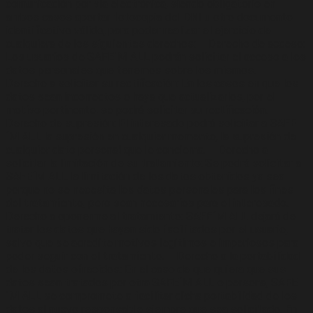
comunicación por vía electrónica, siendo obligatorio en
ambos casos aportar fotocopia del DNI u otro documento
identificativo válido, para poder realizar el ejercicio de
cualquiera de los siguientes derechos: – Derecho de acceso:
Los usuarios de SAFE´M ALL podrán solicitar el acceso a los
datos personales que tenemos sobre los mismos. –
Derecho a solicitar su rectificación: En los casos en que los
datos sean incorrectos o haya que actualizarlos, por el
motivo pertinente, se podrá solicitar su rectificación. –
Derecho de supresión: El interesado podrá solicitar a SAFE
´M ALL la supresión en cualquier momento, la supresión de
cualquier dato personal que le concierna. – Derecho a
solicitar la limitación de su tratamiento: Se podrá solicitar a
SAFE´M ALL la limitación de los datos obtenidos ya sea
porque no se necesita los datos personales para los fines
del tratamiento, pero sean necesarios para el interesado. –
Derecho a oponerme al tratamiento: SAFE´M ALL dejará de
tratar los datos que hayan sido facilitados por el usuario,
salvo que se acredite motivos legítimos e imperiosos para
poder seguir con el tratamiento. – Derecho a la portabilidad
de los datos ofrecidos: En el caso de que quiera que sus
datos sean tratados por otra SAFE´M ALL o persona, SAFE
´M ALL se compromete a facilitar dicha portabilidad de los
datos al nuevo responsable siempre que sea solicitado. En