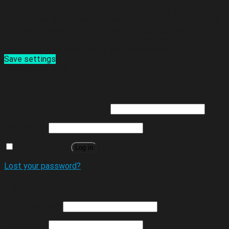
recogidas.
CAMBIOS EN LA POLÍTICA DE PRIVACIDAD
SAFE´M ALL se reserva el derecho a modificar la presente
política para adaptarla a futuras modificaciones legislativas
o jurisprudenciales, así como cambios que se hagan en los
servicios de SAFE´M ALL. SAFE´M ALL anunciará los
cambios que se produzcan y sean esenciales.
Save settings
Cookies settings
Login
Username or email address
*
Password
*
Remember me
Log in
Lost your password?
Register
Email address
*
Password
*