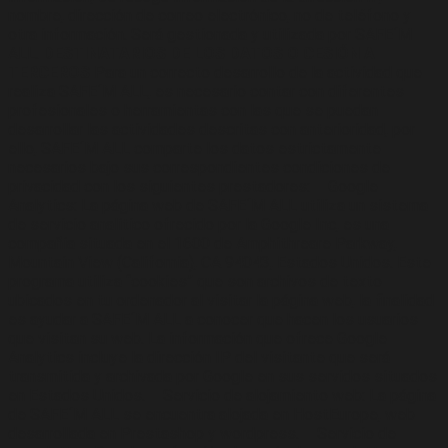
nombre, dirección de correo electrónico, no de teléfono y
otra información. Será gestionada y utilizada por SAFE´M
ALL.
DESTINATARIOS DE LOS DATOS O CESIÓN A
TERCEROS
Para un correcto desarrollo de la actividad que
realiza SAFE´M ALL, es necesario contar con diferentes
profesionales o herramientas con las que se puedan
desarrollar las actividades descritas con anterioridad, por
ello, SAFE´M ALL comparte los datos estrictamente
necesarios bajo sus correspondientes condiciones de
privacidad con los siguientes prestadores: – Google
Analytics: La página web de SAFE´M ALL utiliza un sistema
de servicio analítico ofrecido por la Google Inc, es una
compañía situada en el 1600 de Amphithreare Parkway,
Mountain View (California), CA 94043, Estados Unidos. Este
programa utiliza “cookies” que son archivos de texto
ubicados en tu ordenador al visitar la página web, la finalidad
es ayudar a SAFE´M ALL a conocer que hacen los usuarios
que visitan su web. La información que ofrece Google
Analytics incluye la dirección IP del visitante que será
transmitida y archivada por Google en sus servidos situados
en Estados Unidos. – Servicio de alojamiento web: La página
de SAFE´M ALL se encuentra alojada en HostEurope, web
desarrollada en Prestashop y wordpress. – Servicio de