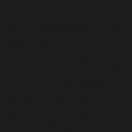
del tratamiento de los datos que SAFE´M ALL realice en las
redes sociales, será la permitida por la red social –
Newsletter: El servicio de newsletter lo tenemos
configurado con prestashop, solicitando al usuario el
consentimiento expreso de su suscripción, metodología
doble opt-in, y ofreciendo la posibilidad de que el usuario se
dé de baja en cualquier momento. La finalidad y legitimación
de dicho servicio será la de prestar el servicio de
suscripción que el usuario solicite.
RECOGIDA DE DATOS
El
usuario garantiza que los datos personales que ha facilitado
por diferentes medios ofrecidos y mencionados con
anterioridad, son exactos y veraces, responsabilizándose de
comunicar a SAFE´M ALL de cualquier tipo de modificación
que surja en los datos personales. Si los datos que se han
ofrecido, pertenecen a un tercero, el usuario garantiza que ha
obtenido el consentimiento de dicho tercero para poder
facilitar los datos. A la hora de proporcionar los datos, el
usuario declara y acepta haber leído la presente política de
privacidad, consintiendo de forma expresa el tratamiento de
datos personales de acuerdo a lo establecido en la presente
página. Asimismo, cuando un usuario solicita información,
está facilitando una mínima información de carácter personal
de la que será responsable SAFE´M ALL . Al solicitar
información, se recoge información de la dirección IP,