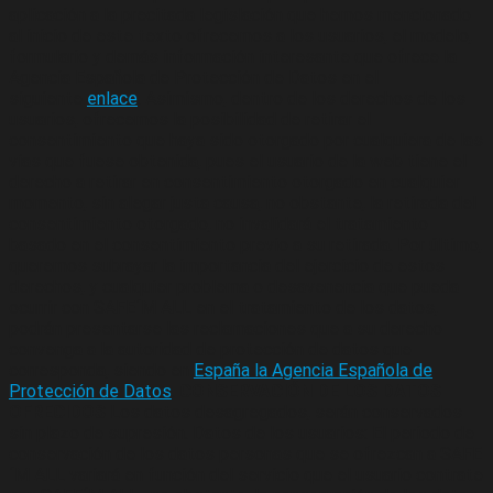
aplicación a la precitada legislación que hemos mencionado
al inicio de este texto ofrecemos a los usuarios, el modelo,
formulario y demás información interesante que ofrece la
Agencia Española de Protección de Datos en el
siguiente
enlace
. Asimismo, dentro de los derechos de los
usuarios, ofrecemos la posibilidad de retirar el
consentimiento que haya sido otorgado por cualquiera de las
vías que fuese obtenida, pues el usuario de la web tiene el
derecho a retirar en consentimiento otorgado en cualquier
momento, sin alegar justa causa, no obstante, la retirada del
consentimiento otorgado, no invalidará el tratamiento
basado en el consentimiento previo a su retirada. Por último,
queremos subrayar la importancia del ejercicio de estos
derechos, y cualquier problema o desavenencia que pueda
ocurrir con SAFE´M ALL en el tratamiento de los datos,
podrán presentarse las reclamaciones que a su derecho
convenga a la autoridad de protección de datos que
corresponda, siendo en
España la Agencia Española de
Protección de Datos
.
CONSERVACIÓN DE LOS DATOS
OFRECIDOS
Los datos desagregados, serán conservados
sin plazo de supresión. Datos de los usuarios: El periodo de
conservación de los datos personas que se ofrezcan a SAFE
´M ALL variará en función del servicio que el usuario contrate