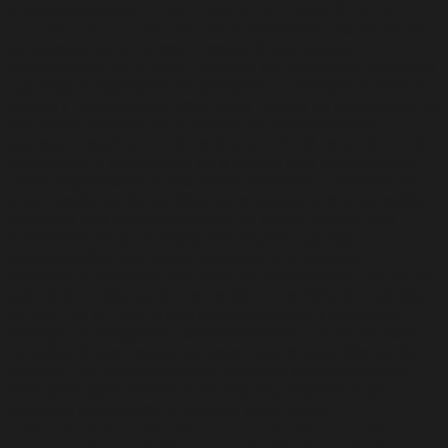
el consentimiento.
PRINCIPIOS DE APLICACIÓN A LA
INFORMACIÓN PERSONAL
En el tratamiento de los datos
personales que ofrezcas a través de los medios
establecidos, SAFE´M ALL aplicará los siguientes principios
que exige la legislación de aplicación: – Principio de licitud,
lealtad y transparencia: Para poder realizar un tratamiento de
tus datos, siempre voy a requerir un consentimiento
expreso, inequívoco, informado y anterior al tratamiento, la
información y tratamiento de la misma será destinada de
forma específica al fin que hayas solicitado. – Principio de
minimización de datos: Sólo voy a requerirte la información
necesaria para el caso concreto, no quiero manejar más
información de la necesaria, sino aquella que sea
imprescindible para poder responder a tu solicitud. –
Principio de limitación del plazo de conservación: Los datos
que me ofrezcas, serán mantenidos en el fichero titularidad
de SAFE´M ALL por el plazo imprescindible y necesario. –
Principio de integridad y confidencialidad: Los datos serán
tratados de una manera que garanticen la seguridad de los
mismos y su confidencialidad, tomando las precauciones
necesarias para acceder a los mismos, solamente las
personas autorizadas o terceros autorizados.
PROCEDENCIA, FINALIDAD Y LEGITIMIDAD DE LOS
DATOS OFRECIDOS
Como baste a todo lo anterior, la