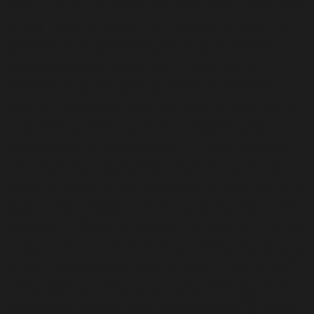
con SAFE´M ALL , no obstante, la conservación de los datos
será el mínimo requerido para el caso concreto, con carácter
general: – Clientes: Desde que se empieza la relación de
prestación de servicios con el cliente, hasta que pasan 4
años desde la finalización de la prestación de servicios. –
Comentarios en blog: Desde que el usuario deja su
comentario en el blog hasta que solicita su supresión. –
Suscriptores a la newsletter: Desde que el usuario se
suscribe a la newsletter hasta que retira su consentimiento.
– Formulario de contacto: Desde que el usuario acepta el
envío de sus datos mediante el formulario de contacto
hasta que retira su consentimiento. – A la hora de realizar
una compra: Dentro de la página web de SAFE´M ALL, se
ofrece una tienda online, desde la cual se pueden adquirir los
diferentes productos que se ofrecen en la misma, los datos
se mantendrán hasta que retires el consentimiento o pasen
4 años desde que finalice la prestación de servicios
contratada. – Chatbot: El programa que utilizamos en la web
de SAFE´M ALL, recaba datos para utilizarse y ofrecer un
servicio, en el caso de que no se termine contratando ningún
servicio, procederemos a borrar los datos. – Darte de alta
como usuario en la web: En SAFE´M ALL , puedes crear un
usuario para poder gestionar las compras que hagas en la
tienda online. Tus datos serán recabados hasta que retires