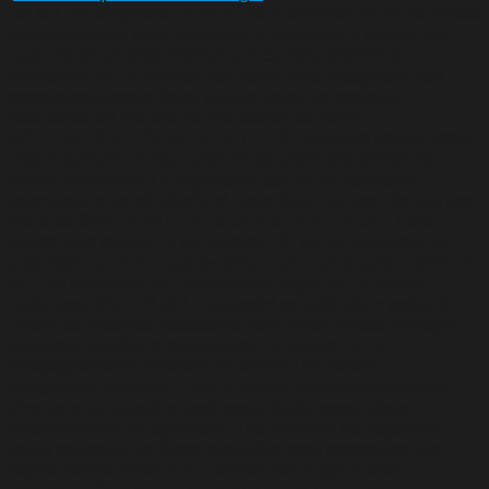
´M ALL se compromete en el uso y tratamiento de los datos
personales que sean recogidos a través de la página web,
respetando en todo momento la confidencialidad y a
utilizarlos con la finalidad que hayan sido recogidos. Nos
comprometemos a llevar a cabo todas las acciones
necesarias en materia de protección de datos.
ACEPTACIÓN Y CONSENTIMIENTO
El usuario acepta haber
sido informado de las condiciones sobre protección de
datos inherentes a la legislación que es de aplicación,
aceptando y consintiendo el tratamiento de los mismos por
parte de SAFE´M ALL .
MEDIDAS DE SEGURIDAD
Esta
página web incluye un certificado SSl, es un protocolo de
seguridad que hace que los datos entre el usuario y SAFE´M
ALL, se produzca una transmisión segura de la misma.
Asimismo, SAFE´M ALL mantendrá actualizado y aplicará
todas las medidas necesarias para poder ofrecer la mayor
seguridad posible a los usuarios, no obstante, la
inexpugnabilidad absoluta en internet no existe,
comprometiéndonos a que cualquier incidente que pueda
afectar a los usuarios, será comunicado como viene
establecido en la legislación. Las medidas de seguridad
serán revisadas de forma periódica, para comprobar que
siguen siendo útiles a la finalidad con la que fueron