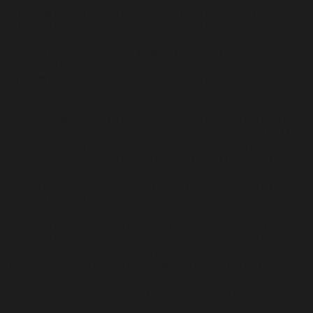
categoría de los datos solicitados a los usuarios, es una
categoría básica, no se trata de ninguna categoría de datos
especialmente protegidos. – Alojamiento web: La página de
SAFE´M ALL se encuentra alojada en ionos.es – Datos
recabados a través de la web: Los datos recabados a través
de la página web, serán incorporados en el correspondiente
fichero, además de la información facilitada, también se
recoge la dirección IP, que en la gran mayoría de ocasiones
esta información no es utilizada. – Prestadores de servicios
de pago que utilizamos: A través del sitio de SAFE´M ALL ,
se pueden realizar pagos utilizando las de RedSys, se puede
acceder a dichas plataformas de pago, utilizando los enlaces
habilitados para ello. En ningún momento SAFE´M ALL tiene
acceso a los datos bancarios que el cliente facilite a estas
SAFE´M ALL. La finalidad y legitimación de los datos
mencionados con anterioridad serán dedicados de forma
exclusiva a prestar la información solicitada y el servicio
requerido que nos solicite. – Redes sociales: SAFE´M ALL
tiene presencia en diferentes redes sociales,
reconociéndonos como responsables de los datos que los
usuarios traten a través de las redes sociales de forma
privada con SAFE´M ALL, con el fin de ser extraídos para
ofrecer la información solicitada. La finalidad y legitimación