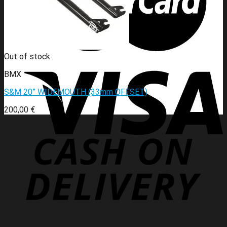
Out of stock
BMX
S&M 20” WIDEMOUTH (33mm OFFSET)
200,00
€