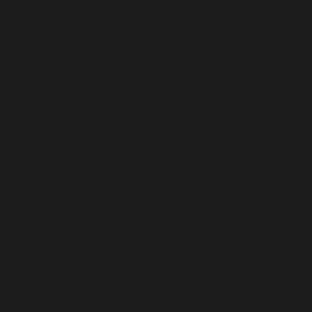
el Reglamento (UE) 2016/679 del Parlamento Europeo y del
Consejo, de 27 de abril de 2016, relativo a la protección de
las personas físicas en lo que respecta al tratamiento de
datos personales y a la libre circulación de estos datos y por
el que se deroga la Directiva 95/46/CE , la LOPD (Ley
Orgánica 15/1999, de 13 de diciembre, de Protección de
Datos de Carácter Personal, y La Ley 34/2002, de 11 de julio,
de Servicios de la Sociedad de la información y de comercio
electrónico le informamos:
RESPONSABLE DEL
TRATAMIENTO DE LOS DATOS
La titularidad de la
presente página web, con dominio safemall.es es de 4130
BIKE COMPANY S.L. como marca comercial, con NIF:b-
93334522 y domicilio en Francisco Rueda Pérez Nº1 Local 2,
CP 29007, MALAGA con correo electrónico de
contacto info@safemall.es, la actividad de SAFE´M ALL se
basa en ofrecer productos relacionados a bicicletas y
accesorios de bicicletas, protecciones deportivas de todo
tipo. Todo lo anterior, como Responsable del Tratamiento se
le informa que:
DERECHOS DE PROTECCIÓN DE DATOS
Los usuarios de SAFE´M ALL pueden dirigir cualquier
comunicación, ya sea por escrito al domicilio facilitado con
anterioridad, o bien, mediante correo electrónico
info@safemall.es), siendo más rápida y efectiva la