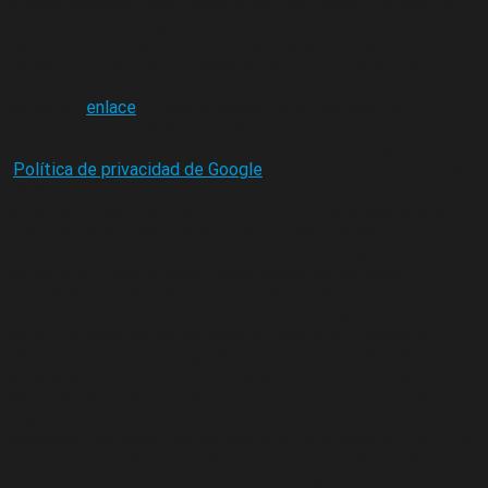
ofrecer anuncios sobre productos y servicios que sean de
interés, pero en ningún momento se recoge el nombre,
dirección, dirección de correo electrónico o teléfono- Si
deseas obtener más información sobre esta práctica y
conocer sus diferentes opciones, consulta el
siguiente
enlace
. – Google Maps: Es un servicio de
visualización de mapas prestados por Google Inc, que nos
permite aportar un mapa interactivo a nuestra página web –
Política de privacidad de Google
.
CONFIDENCIALIDAD
SAFE
´M ALL se compromete en el uso y tratamiento de los datos
personales que sean recogidos a través de la página web,
respetando en todo momento la confidencialidad y a
utilizarlos con la finalidad que hayan sido recogidos. Nos
comprometemos a llevar a cabo todas las acciones
necesarias en materia de protección de datos.
ACEPTACIÓN Y CONSENTIMIENTO
El usuario acepta haber
sido informado de las condiciones sobre protección de
datos inherentes a la legislación que es de aplicación,
aceptando y consintiendo el tratamiento de los mismos por
parte de SAFE´M ALL .
MEDIDAS DE SEGURIDAD
Esta
página web incluye un certificado SSl, es un protocolo de
seguridad que hace que los datos entre el usuario y SAFE´M
ALL, se produzca una transmisión segura de la misma.
Asimismo, SAFE´M ALL mantendrá actualizado y aplicará