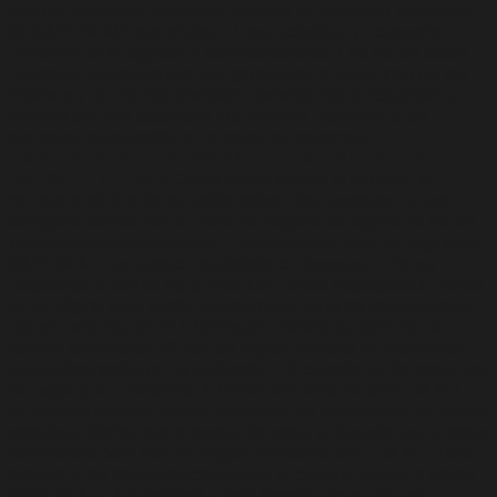
que me ofrezcas, serán mantenidos en el fichero titularidad
de SAFE´M ALL por el plazo imprescindible y necesario. –
Principio de integridad y confidencialidad: Los datos serán
tratados de una manera que garanticen la seguridad de los
mismos y su confidencialidad, tomando las precauciones
necesarias para acceder a los mismos, solamente las
personas autorizadas o terceros autorizados.
PROCEDENCIA, FINALIDAD Y LEGITIMIDAD DE LOS
DATOS OFRECIDOS
Como baste a todo lo anterior, la
categoría de los datos solicitados a los usuarios, es una
categoría básica, no se trata de ninguna categoría de datos
especialmente protegidos. – Alojamiento web: La página de
SAFE´M ALL se encuentra alojada en ionos.es – Datos
recabados a través de la web: Los datos recabados a través
de la página web, serán incorporados en el correspondiente
fichero, además de la información facilitada, también se
recoge la dirección IP, que en la gran mayoría de ocasiones
esta información no es utilizada. – Prestadores de servicios
de pago que utilizamos: A través del sitio de SAFE´M ALL ,
se pueden realizar pagos utilizando las de RedSys, se puede
acceder a dichas plataformas de pago, utilizando los enlaces
habilitados para ello. En ningún momento SAFE´M ALL tiene
acceso a los datos bancarios que el cliente facilite a estas
SAFE´M ALL. La finalidad y legitimación de los datos