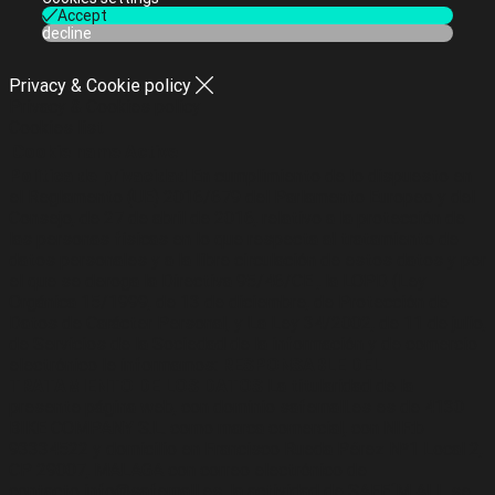
Accept
decline
Privacy & Cookie policy
Privacy & Cookies policy
Cookies list
Cookie name
Active
Política de privacidad
En cumplimiento de lo dispuesto en
el Reglamento (UE) 2016/679 del Parlamento Europeo y del
Consejo, de 27 de abril de 2016, relativo a la protección de
las personas físicas en lo que respecta al tratamiento de
datos personales y a la libre circulación de estos datos y por
el que se deroga la Directiva 95/46/CE , la LOPD (Ley
Orgánica 15/1999, de 13 de diciembre, de Protección de
Datos de Carácter Personal, y La Ley 34/2002, de 11 de julio,
de Servicios de la Sociedad de la información y de comercio
electrónico le informamos:
RESPONSABLE DEL
TRATAMIENTO DE LOS DATOS
La titularidad de la
presente página web, con dominio safemall.es es de 4130
BIKE COMPANY S.L. como marca comercial, con NIF:b-
93334522 y domicilio en Francisco Rueda Pérez Nº1 Local 2,
CP 29007, MALAGA con correo electrónico de
contacto info@safemall.es, la actividad de SAFE´M ALL se