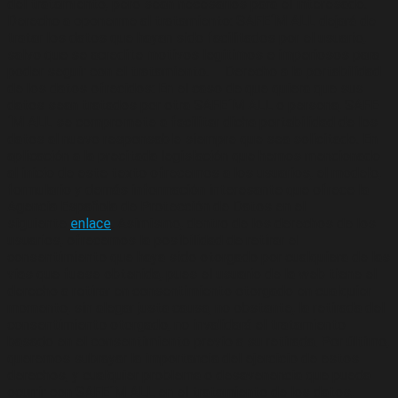
del tratamiento, pero sean necesarios para el interesado. –
Derecho a oponerme al tratamiento: SAFE´M ALL dejará de
tratar los datos que hayan sido facilitados por el usuario,
salvo que se acredite motivos legítimos e imperiosos para
poder seguir con el tratamiento. – Derecho a la portabilidad
de los datos ofrecidos: En el caso de que quiera que sus
datos sean tratados por otra SAFE´M ALL o persona, SAFE
´M ALL se compromete a facilitar dicha portabilidad de los
datos al nuevo responsable siempre que sea solicitado. En
aplicación a la precitada legislación que hemos mencionado
al inicio de este texto ofrecemos a los usuarios, el modelo,
formulario y demás información interesante que ofrece la
Agencia Española de Protección de Datos en el
siguiente
enlace
. Asimismo, dentro de los derechos de los
usuarios, ofrecemos la posibilidad de retirar el
consentimiento que haya sido otorgado por cualquiera de las
vías que fuese obtenida, pues el usuario de la web tiene el
derecho a retirar en consentimiento otorgado en cualquier
momento, sin alegar justa causa, no obstante, la retirada del
consentimiento otorgado, no invalidará el tratamiento
basado en el consentimiento previo a su retirada. Por último,
queremos subrayar la importancia del ejercicio de estos
derechos, y cualquier problema o desavenencia que pueda
ocurrir con SAFE´M ALL en el tratamiento de los datos,