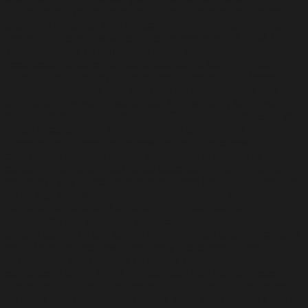
mencionados con anterioridad serán dedicados de forma
exclusiva a prestar la información solicitada y el servicio
requerido que nos solicite. – Redes sociales: SAFE´M ALL
tiene presencia en diferentes redes sociales,
reconociéndonos como responsables de los datos que los
usuarios traten a través de las redes sociales de forma
privada con SAFE´M ALL, con el fin de ser extraídos para
ofrecer la información solicitada. La finalidad y legitimación
del tratamiento de los datos que SAFE´M ALL realice en las
redes sociales, será la permitida por la red social –
Newsletter: El servicio de newsletter lo tenemos
configurado con prestashop, solicitando al usuario el
consentimiento expreso de su suscripción, metodología
doble opt-in, y ofreciendo la posibilidad de que el usuario se
dé de baja en cualquier momento. La finalidad y legitimación
de dicho servicio será la de prestar el servicio de
suscripción que el usuario solicite.
RECOGIDA DE DATOS
El
usuario garantiza que los datos personales que ha facilitado
por diferentes medios ofrecidos y mencionados con
anterioridad, son exactos y veraces, responsabilizándose de
comunicar a SAFE´M ALL de cualquier tipo de modificación
que surja en los datos personales. Si los datos que se han
ofrecido, pertenecen a un tercero, el usuario garantiza que ha