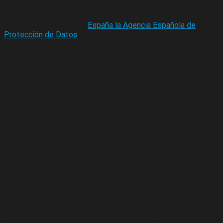
podrán presentarse las reclamaciones que a su derecho
convenga a la autoridad de protección de datos que
corresponda, siendo en
España la Agencia Española de
Protección de Datos
.
CONSERVACIÓN DE LOS DATOS
OFRECIDOS
Los datos desagregados, serán conservados
sin plazo de supresión. Datos de los usuarios: El periodo de
conservación de los datos personas que se ofrezcan a SAFE
´M ALL variará en función del servicio que el usuario contrate
con SAFE´M ALL , no obstante, la conservación de los datos
será el mínimo requerido para el caso concreto, con carácter
general: – Clientes: Desde que se empieza la relación de
prestación de servicios con el cliente, hasta que pasan 4
años desde la finalización de la prestación de servicios. –
Comentarios en blog: Desde que el usuario deja su
comentario en el blog hasta que solicita su supresión. –
Suscriptores a la newsletter: Desde que el usuario se
suscribe a la newsletter hasta que retira su consentimiento.
– Formulario de contacto: Desde que el usuario acepta el
envío de sus datos mediante el formulario de contacto
hasta que retira su consentimiento. – A la hora de realizar
una compra: Dentro de la página web de SAFE´M ALL, se
ofrece una tienda online, desde la cual se pueden adquirir los
diferentes productos que se ofrecen en la misma, los datos