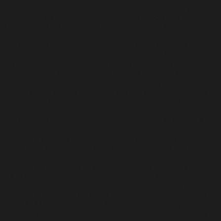
basa en ofrecer productos relacionados a bicicletas y
accesorios de bicicletas, protecciones deportivas de todo
tipo. Todo lo anterior, como Responsable del Tratamiento se
le informa que:
DERECHOS DE PROTECCIÓN DE DATOS
Los usuarios de SAFE´M ALL pueden dirigir cualquier
comunicación, ya sea por escrito al domicilio facilitado con
anterioridad, o bien, mediante correo electrónico
info@safemall.es), siendo más rápida y efectiva la
comunicación por vía electrónica, siendo obligatorio en
ambos casos aportar fotocopia del DNI u otro documento
identificativo válido, para poder realizar el ejercicio de
cualquiera de los siguientes derechos: – Derecho de acceso:
Los usuarios de SAFE´M ALL podrán solicitar el acceso a los
datos personales que tenemos sobre los mismos. –
Derecho a solicitar su rectificación: En los casos en que los
datos sean incorrectos o haya que actualizarlos, por el
motivo pertinente, se podrá solicitar su rectificación. –
Derecho de supresión: El interesado podrá solicitar a SAFE
´M ALL la supresión en cualquier momento, la supresión de
cualquier dato personal que le concierna. – Derecho a
solicitar la limitación de su tratamiento: Se podrá solicitar a
SAFE´M ALL la limitación de los datos obtenidos ya sea
porque no se necesita los datos personales para los fines