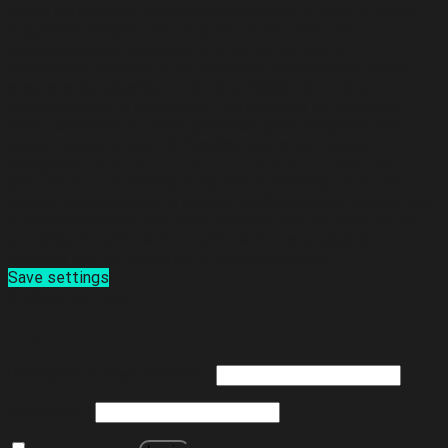
todas las medidas necesarias para poder ofrecer la mayor
seguridad posible a los usuarios, no obstante, la
inexpugnabilidad absoluta en internet no existe,
comprometiéndonos a que cualquier incidente que pueda
afectar a los usuarios, será comunicado como viene
establecido en la legislación. Las medidas de seguridad
serán revisadas de forma periódica, para comprobar que
siguen siendo útiles a la finalidad con la que fueron
recogidas.
CAMBIOS EN LA POLÍTICA DE PRIVACIDAD
SAFE´M ALL se reserva el derecho a modificar la presente
política para adaptarla a futuras modificaciones legislativas
o jurisprudenciales, así como cambios que se hagan en los
servicios de SAFE´M ALL. SAFE´M ALL anunciará los
cambios que se produzcan y sean esenciales.
Save settings
Cookies settings
Login
Username or email address
*
Password
*