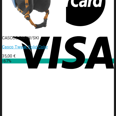
CASCOS SNOW/SKI
Casco Tweak Solid Color
35,00
€
-67%