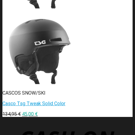
CASCOS SNOW/SKI
Casco Tsg Tweak Solid Color
134,95
€
45,00
€