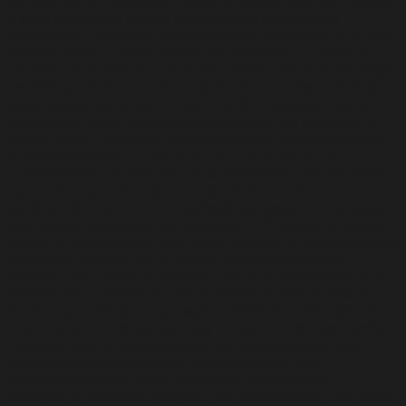
se mantendrán hasta que retires el consentimiento o pasen
4 años desde que finalice la prestación de servicios
contratada. – Chatbot: El programa que utilizamos en la web
de SAFE´M ALL, recaba datos para utilizarse y ofrecer un
servicio, en el caso de que no se termine contratando ningún
servicio, procederemos a borrar los datos. – Darte de alta
como usuario en la web: En SAFE´M ALL , puedes crear un
usuario para poder gestionar las compras que hagas en la
tienda online. Tus datos serán recabados hasta que retires
el consentimiento.
PRINCIPIOS DE APLICACIÓN A LA
INFORMACIÓN PERSONAL
En el tratamiento de los datos
personales que ofrezcas a través de los medios
establecidos, SAFE´M ALL aplicará los siguientes principios
que exige la legislación de aplicación: – Principio de licitud,
lealtad y transparencia: Para poder realizar un tratamiento de
tus datos, siempre voy a requerir un consentimiento
expreso, inequívoco, informado y anterior al tratamiento, la
información y tratamiento de la misma será destinada de
forma específica al fin que hayas solicitado. – Principio de
minimización de datos: Sólo voy a requerirte la información
necesaria para el caso concreto, no quiero manejar más
información de la necesaria, sino aquella que sea
imprescindible para poder responder a tu solicitud. –
Principio de limitación del plazo de conservación: Los datos