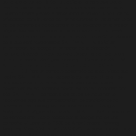
obtenido el consentimiento de dicho tercero para poder
facilitar los datos. A la hora de proporcionar los datos, el
usuario declara y acepta haber leído la presente política de
privacidad, consintiendo de forma expresa el tratamiento de
datos personales de acuerdo a lo establecido en la presente
página. Asimismo, cuando un usuario solicita información,
está facilitando una mínima información de carácter personal
de la que será responsable SAFE´M ALL . Al solicitar
información, se recoge información de la dirección IP,
nombre, dirección de correo electrónico, no de teléfono y
otra información. Será gestionada y utilizada por SAFE´M
ALL.
DESTINATARIOS DE LOS DATOS O CESIÓN A
TERCEROS
Para un correcto desarrollo de la actividad que
realiza SAFE´M ALL, es necesario contar con diferentes
profesionales o herramientas con las que se puedan
desarrollar las actividades descritas con anterioridad, por
ello, SAFE´M ALL comparte los datos estrictamente
necesarios bajo sus correspondientes condiciones de
privacidad con los siguientes prestadores: – Google
Analytics: La página web de SAFE´M ALL utiliza un sistema
de servicio analítico ofrecido por la Google Inc, es una
compañía situada en el 1600 de Amphithreare Parkway,
Mountain View (California), CA 94043, Estados Unidos. Este
programa utiliza “cookies” que son archivos de texto