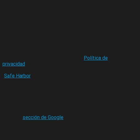
ubicados en tu ordenador al visitar la página web, la finalidad
es ayudar a SAFE´M ALL a conocer que hacen los usuarios
que visitan su web. La información que ofrece Google
Analytics incluye la dirección IP del visitante que será
transmitida y archivada por Google en sus servidos situados
en Estados Unidos. – Servicio de alojamiento web: La página
de SAFE´M ALL se encuentra alojada en HostEurope, web
desarrollada en Prestashop y wordpress. – Servicio de
newsletter: Para la confección de envío de newsletter
utilizamos la plataforma MailChimp (
Política de
privacidad
) situada en Estados Unidos, dicha plataforma se
encuentra adherida a los principios de “Puerto Seguro” o
“
Safe Harbor
” de acuerdo con lo establecido en la Decisión
200/520/CE – Google Adsense: La anterior SAFE´M ALL
mencionada Google Inc, ofrece servicios de publicidad que
están siendo utilizados en esta página web, para ello, se
utiliza una cookie que publica una serie de anuncios en
nuestra página web. El usuario puede inhabilitar el uso de
estas cookies siguiendo las instrucciones que se indican en
la propia
sección de Google
. Para este sistema de
publicidad, Google ofrece una plataforma a diferentes SAFE
´M ALL asociadas para publicar anuncios a través de su
plataforma, por lo que, se utiliza cierta información para