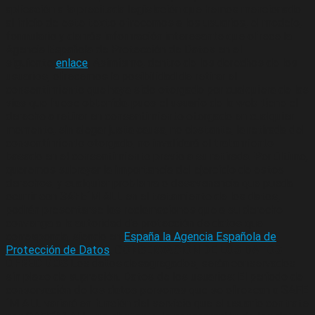
aplicación a la precitada legislación que hemos mencionado
al inicio de este texto ofrecemos a los usuarios, el modelo,
formulario y demás información interesante que ofrece la
Agencia Española de Protección de Datos en el
siguiente
enlace
. Asimismo, dentro de los derechos de los
usuarios, ofrecemos la posibilidad de retirar el
consentimiento que haya sido otorgado por cualquiera de las
vías que fuese obtenida, pues el usuario de la web tiene el
derecho a retirar en consentimiento otorgado en cualquier
momento, sin alegar justa causa, no obstante, la retirada del
consentimiento otorgado, no invalidará el tratamiento
basado en el consentimiento previo a su retirada. Por último,
queremos subrayar la importancia del ejercicio de estos
derechos, y cualquier problema o desavenencia que pueda
ocurrir con SAFE´M ALL en el tratamiento de los datos,
podrán presentarse las reclamaciones que a su derecho
convenga a la autoridad de protección de datos que
corresponda, siendo en
España la Agencia Española de
Protección de Datos
.
CONSERVACIÓN DE LOS DATOS
OFRECIDOS
Los datos desagregados, serán conservados
sin plazo de supresión. Datos de los usuarios: El periodo de
conservación de los datos personas que se ofrezcan a SAFE
´M ALL variará en función del servicio que el usuario contrate