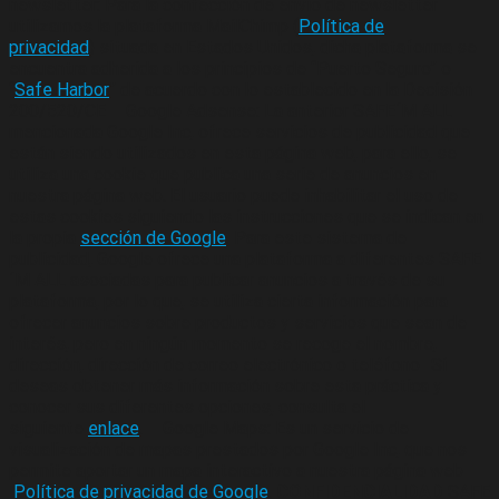
newsletter: Para la confección de envío de newsletter
utilizamos la plataforma MailChimp (
Política de
privacidad
) situada en Estados Unidos, dicha plataforma se
encuentra adherida a los principios de “Puerto Seguro” o
“
Safe Harbor
” de acuerdo con lo establecido en la Decisión
200/520/CE – Google Adsense: La anterior SAFE´M ALL
mencionada Google Inc, ofrece servicios de publicidad que
están siendo utilizados en esta página web, para ello, se
utiliza una cookie que publica una serie de anuncios en
nuestra página web. El usuario puede inhabilitar el uso de
estas cookies siguiendo las instrucciones que se indican en
la propia
sección de Google
. Para este sistema de
publicidad, Google ofrece una plataforma a diferentes SAFE
´M ALL asociadas para publicar anuncios a través de su
plataforma, por lo que, se utiliza cierta información para
ofrecer anuncios sobre productos y servicios que sean de
interés, pero en ningún momento se recoge el nombre,
dirección, dirección de correo electrónico o teléfono- Si
deseas obtener más información sobre esta práctica y
conocer sus diferentes opciones, consulta el
siguiente
enlace
. – Google Maps: Es un servicio de
visualización de mapas prestados por Google Inc, que nos
permite aportar un mapa interactivo a nuestra página web –
Política de privacidad de Google
.
CONFIDENCIALIDAD
SAFE