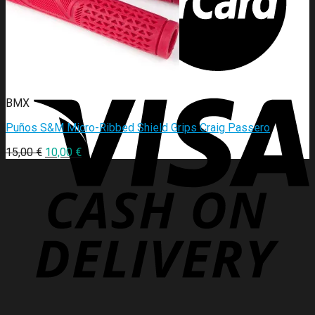
BMX
Puños S&M Micro-Ribbed Shield Grips Craig Passero
15,00
€
10,00
€