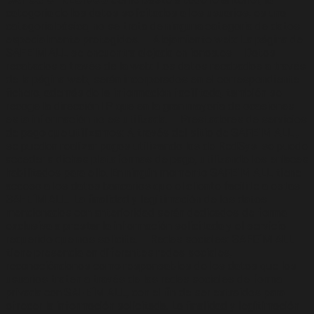
categoría de los datos solicitados a los usuarios, es una
categoría básica, no se trata de ninguna categoría de datos
especialmente protegidos. – Alojamiento web: La página de
SAFE´M ALL se encuentra alojada en ionos.es – Datos
recabados a través de la web: Los datos recabados a través
de la página web, serán incorporados en el correspondiente
fichero, además de la información facilitada, también se
recoge la dirección IP, que en la gran mayoría de ocasiones
esta información no es utilizada. – Prestadores de servicios
de pago que utilizamos: A través del sitio de SAFE´M ALL ,
se pueden realizar pagos utilizando las de RedSys, se puede
acceder a dichas plataformas de pago, utilizando los enlaces
habilitados para ello. En ningún momento SAFE´M ALL tiene
acceso a los datos bancarios que el cliente facilite a estas
SAFE´M ALL. La finalidad y legitimación de los datos
mencionados con anterioridad serán dedicados de forma
exclusiva a prestar la información solicitada y el servicio
requerido que nos solicite. – Redes sociales: SAFE´M ALL
tiene presencia en diferentes redes sociales,
reconociéndonos como responsables de los datos que los
usuarios traten a través de las redes sociales de forma
privada con SAFE´M ALL, con el fin de ser extraídos para
ofrecer la información solicitada. La finalidad y legitimación