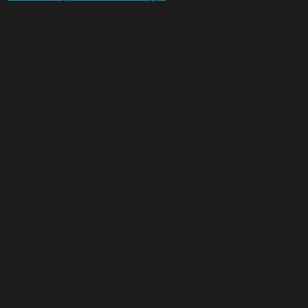
´M ALL se compromete en el uso y tratamiento de los datos
personales que sean recogidos a través de la página web,
respetando en todo momento la confidencialidad y a
utilizarlos con la finalidad que hayan sido recogidos. Nos
comprometemos a llevar a cabo todas las acciones
necesarias en materia de protección de datos.
ACEPTACIÓN Y CONSENTIMIENTO
El usuario acepta haber
sido informado de las condiciones sobre protección de
datos inherentes a la legislación que es de aplicación,
aceptando y consintiendo el tratamiento de los mismos por
parte de SAFE´M ALL .
MEDIDAS DE SEGURIDAD
Esta
página web incluye un certificado SSl, es un protocolo de
seguridad que hace que los datos entre el usuario y SAFE´M
ALL, se produzca una transmisión segura de la misma.
Asimismo, SAFE´M ALL mantendrá actualizado y aplicará
todas las medidas necesarias para poder ofrecer la mayor
seguridad posible a los usuarios, no obstante, la
inexpugnabilidad absoluta en internet no existe,
comprometiéndonos a que cualquier incidente que pueda
afectar a los usuarios, será comunicado como viene
establecido en la legislación. Las medidas de seguridad
serán revisadas de forma periódica, para comprobar que
siguen siendo útiles a la finalidad con la que fueron