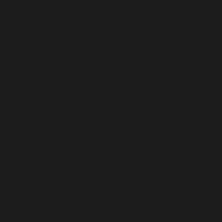
nombre, dirección de correo electrónico, no de teléfono y
otra información. Será gestionada y utilizada por SAFE´M
ALL.
DESTINATARIOS DE LOS DATOS O CESIÓN A
TERCEROS
Para un correcto desarrollo de la actividad que
realiza SAFE´M ALL, es necesario contar con diferentes
profesionales o herramientas con las que se puedan
desarrollar las actividades descritas con anterioridad, por
ello, SAFE´M ALL comparte los datos estrictamente
necesarios bajo sus correspondientes condiciones de
privacidad con los siguientes prestadores: – Google
Analytics: La página web de SAFE´M ALL utiliza un sistema
de servicio analítico ofrecido por la Google Inc, es una
compañía situada en el 1600 de Amphithreare Parkway,
Mountain View (California), CA 94043, Estados Unidos. Este
programa utiliza “cookies” que son archivos de texto
ubicados en tu ordenador al visitar la página web, la finalidad
es ayudar a SAFE´M ALL a conocer que hacen los usuarios
que visitan su web. La información que ofrece Google
Analytics incluye la dirección IP del visitante que será
transmitida y archivada por Google en sus servidos situados
en Estados Unidos. – Servicio de alojamiento web: La página
de SAFE´M ALL se encuentra alojada en HostEurope, web
desarrollada en Prestashop y wordpress. – Servicio de