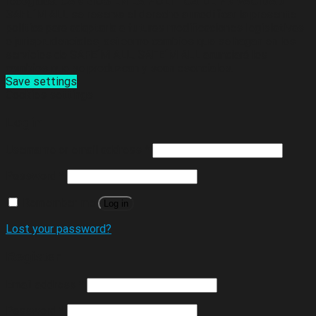
recogidas.
CAMBIOS EN LA POLÍTICA DE PRIVACIDAD
SAFE´M ALL se reserva el derecho a modificar la presente
política para adaptarla a futuras modificaciones legislativas
o jurisprudenciales, así como cambios que se hagan en los
servicios de SAFE´M ALL. SAFE´M ALL anunciará los
cambios que se produzcan y sean esenciales.
Save settings
Cookies settings
Login
Username or email address
*
Password
*
Remember me
Log in
Lost your password?
Register
Email address
*
Password
*