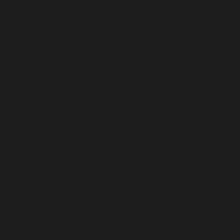
con SAFE´M ALL , no obstante, la conservación de los datos
será el mínimo requerido para el caso concreto, con carácter
general: – Clientes: Desde que se empieza la relación de
prestación de servicios con el cliente, hasta que pasan 4
años desde la finalización de la prestación de servicios. –
Comentarios en blog: Desde que el usuario deja su
comentario en el blog hasta que solicita su supresión. –
Suscriptores a la newsletter: Desde que el usuario se
suscribe a la newsletter hasta que retira su consentimiento.
– Formulario de contacto: Desde que el usuario acepta el
envío de sus datos mediante el formulario de contacto
hasta que retira su consentimiento. – A la hora de realizar
una compra: Dentro de la página web de SAFE´M ALL, se
ofrece una tienda online, desde la cual se pueden adquirir los
diferentes productos que se ofrecen en la misma, los datos
se mantendrán hasta que retires el consentimiento o pasen
4 años desde que finalice la prestación de servicios
contratada. – Chatbot: El programa que utilizamos en la web
de SAFE´M ALL, recaba datos para utilizarse y ofrecer un
servicio, en el caso de que no se termine contratando ningún
servicio, procederemos a borrar los datos. – Darte de alta
como usuario en la web: En SAFE´M ALL , puedes crear un
usuario para poder gestionar las compras que hagas en la
tienda online. Tus datos serán recabados hasta que retires