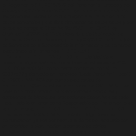
el Reglamento (UE) 2016/679 del Parlamento Europeo y del
Consejo, de 27 de abril de 2016, relativo a la protección de
las personas físicas en lo que respecta al tratamiento de
datos personales y a la libre circulación de estos datos y por
el que se deroga la Directiva 95/46/CE , la LOPD (Ley
Orgánica 15/1999, de 13 de diciembre, de Protección de
Datos de Carácter Personal, y La Ley 34/2002, de 11 de julio,
de Servicios de la Sociedad de la información y de comercio
electrónico le informamos:
RESPONSABLE DEL
TRATAMIENTO DE LOS DATOS
La titularidad de la
presente página web, con dominio safemall.es es de 4130
BIKE COMPANY S.L. como marca comercial, con NIF:b-
93334522 y domicilio en Francisco Rueda Pérez Nº1 Local 2,
CP 29007, MALAGA con correo electrónico de
contacto info@safemall.es, la actividad de SAFE´M ALL se
basa en ofrecer productos relacionados a bicicletas y
accesorios de bicicletas, protecciones deportivas de todo
tipo. Todo lo anterior, como Responsable del Tratamiento se
le informa que:
DERECHOS DE PROTECCIÓN DE DATOS
Los usuarios de SAFE´M ALL pueden dirigir cualquier
comunicación, ya sea por escrito al domicilio facilitado con
anterioridad, o bien, mediante correo electrónico
info@safemall.es), siendo más rápida y efectiva la