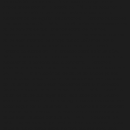
comunicación por vía electrónica, siendo obligatorio en
ambos casos aportar fotocopia del DNI u otro documento
identificativo válido, para poder realizar el ejercicio de
cualquiera de los siguientes derechos: – Derecho de acceso:
Los usuarios de SAFE´M ALL podrán solicitar el acceso a los
datos personales que tenemos sobre los mismos. –
Derecho a solicitar su rectificación: En los casos en que los
datos sean incorrectos o haya que actualizarlos, por el
motivo pertinente, se podrá solicitar su rectificación. –
Derecho de supresión: El interesado podrá solicitar a SAFE
´M ALL la supresión en cualquier momento, la supresión de
cualquier dato personal que le concierna. – Derecho a
solicitar la limitación de su tratamiento: Se podrá solicitar a
SAFE´M ALL la limitación de los datos obtenidos ya sea
porque no se necesita los datos personales para los fines
del tratamiento, pero sean necesarios para el interesado. –
Derecho a oponerme al tratamiento: SAFE´M ALL dejará de
tratar los datos que hayan sido facilitados por el usuario,
salvo que se acredite motivos legítimos e imperiosos para
poder seguir con el tratamiento. – Derecho a la portabilidad
de los datos ofrecidos: En el caso de que quiera que sus
datos sean tratados por otra SAFE´M ALL o persona, SAFE
´M ALL se compromete a facilitar dicha portabilidad de los
datos al nuevo responsable siempre que sea solicitado. En