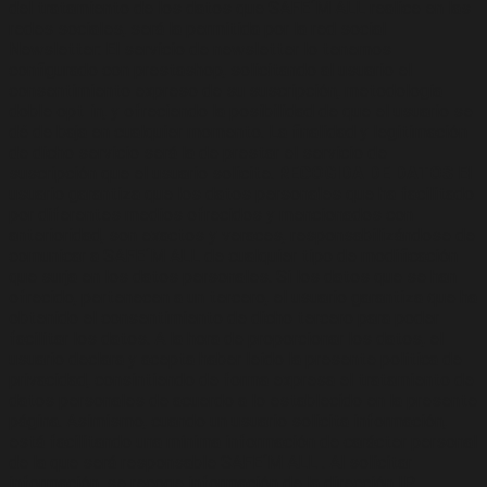
del tratamiento de los datos que SAFE´M ALL realice en las
redes sociales, será la permitida por la red social –
Newsletter: El servicio de newsletter lo tenemos
configurado con prestashop, solicitando al usuario el
consentimiento expreso de su suscripción, metodología
doble opt-in, y ofreciendo la posibilidad de que el usuario se
dé de baja en cualquier momento. La finalidad y legitimación
de dicho servicio será la de prestar el servicio de
suscripción que el usuario solicite.
RECOGIDA DE DATOS
El
usuario garantiza que los datos personales que ha facilitado
por diferentes medios ofrecidos y mencionados con
anterioridad, son exactos y veraces, responsabilizándose de
comunicar a SAFE´M ALL de cualquier tipo de modificación
que surja en los datos personales. Si los datos que se han
ofrecido, pertenecen a un tercero, el usuario garantiza que ha
obtenido el consentimiento de dicho tercero para poder
facilitar los datos. A la hora de proporcionar los datos, el
usuario declara y acepta haber leído la presente política de
privacidad, consintiendo de forma expresa el tratamiento de
datos personales de acuerdo a lo establecido en la presente
página. Asimismo, cuando un usuario solicita información,
está facilitando una mínima información de carácter personal
de la que será responsable SAFE´M ALL . Al solicitar
información, se recoge información de la dirección IP,