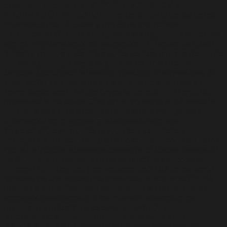
el consentimiento.
PRINCIPIOS DE APLICACIÓN A LA
INFORMACIÓN PERSONAL
En el tratamiento de los datos
personales que ofrezcas a través de los medios
establecidos, SAFE´M ALL aplicará los siguientes principios
que exige la legislación de aplicación: – Principio de licitud,
lealtad y transparencia: Para poder realizar un tratamiento de
tus datos, siempre voy a requerir un consentimiento
expreso, inequívoco, informado y anterior al tratamiento, la
información y tratamiento de la misma será destinada de
forma específica al fin que hayas solicitado. – Principio de
minimización de datos: Sólo voy a requerirte la información
necesaria para el caso concreto, no quiero manejar más
información de la necesaria, sino aquella que sea
imprescindible para poder responder a tu solicitud. –
Principio de limitación del plazo de conservación: Los datos
que me ofrezcas, serán mantenidos en el fichero titularidad
de SAFE´M ALL por el plazo imprescindible y necesario. –
Principio de integridad y confidencialidad: Los datos serán
tratados de una manera que garanticen la seguridad de los
mismos y su confidencialidad, tomando las precauciones
necesarias para acceder a los mismos, solamente las
personas autorizadas o terceros autorizados.
PROCEDENCIA, FINALIDAD Y LEGITIMIDAD DE LOS
DATOS OFRECIDOS
Como baste a todo lo anterior, la