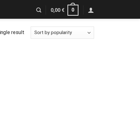
0
0,00
€
ngle result