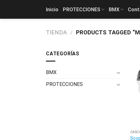
Skip
Inicio
PROTECCIONES
BMX
Cont
to
content
TIENDA
/
PRODUCTS TAGGED “M
CATEGORÍAS
BMX
PROTECCIONES
CASC
Scop