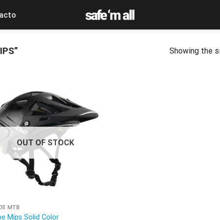
acto
IPS”
Showing the si
OUT OF STOCK
OS MTB
e Mips Solid Color