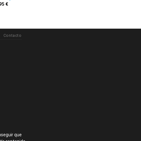
,95
€
Contacto
nseguir que