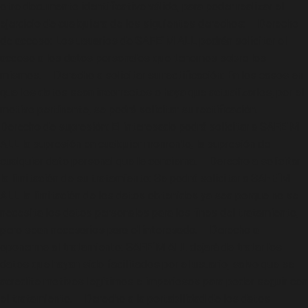
otro documento identificativo válido, para poder realizar el
ejercicio de cualquiera de los siguientes derechos: – Derecho
de acceso: Los usuarios de SAFE´M ALL podrán solicitar el
acceso a los datos personales que tenemos sobre los
mismos. – Derecho a solicitar su rectificación: En los casos en
que los datos sean incorrectos o haya que actualizarlos, por el
motivo pertinente, se podrá solicitar su rectificación. –
Derecho de supresión: El interesado podrá solicitar a SAFE´M
ALL la supresión en cualquier momento, la supresión de
cualquier dato personal que le concierna. – Derecho a solicitar
la limitación de su tratamiento: Se podrá solicitar a SAFE´M
ALL la limitación de los datos obtenidos ya sea porque no se
necesita los datos personales para los fines del tratamiento,
pero sean necesarios para el interesado. – Derecho a
oponerme al tratamiento: SAFE´M ALL dejará de tratar los
datos que hayan sido facilitados por el usuario, salvo que se
acredite motivos legítimos e imperiosos para poder seguir con
el tratamiento. – Derecho a la portabilidad de los datos