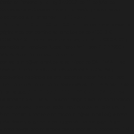
Carácter Personal, y La Ley 34/2002, de 11 de julio, de
Servicios de la Sociedad de la información y de comercio
electrónico le informamos:
RESPONSABLE DEL
TRATAMIENTO DE LOS DATOS
La titularidad de la presente
página web, con dominio safemall.es es de 4130 BIKE
COMPANY S.L. como marca comercial, con NIF:b-93334522 y
domicilio en Francisco Rueda Pérez Nº1 Local 2, CP 29007,
MALAGA con correo electrónico de
contacto info@safemall.es, la actividad de SAFE´M ALL se
basa en ofrecer productos relacionados a bicicletas y
accesorios de bicicletas, protecciones deportivas de todo
tipo. Todo lo anterior, como Responsable del Tratamiento se le
informa que:
DERECHOS DE PROTECCIÓN DE DATOS
Los
usuarios de SAFE´M ALL pueden dirigir cualquier comunicación,
ya sea por escrito al domicilio facilitado con anterioridad, o
bien, mediante correo electrónico info@safemall.es), siendo
más rápida y efectiva la comunicación por vía electrónica,
siendo obligatorio en ambos casos aportar fotocopia del DNI u