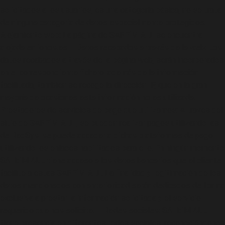
solicitados a los usuarios, es una categoría básica, no se trata
de ninguna categoría de datos especialmente protegidos. –
Alojamiento web: La página de SAFE´M ALL se encuentra
alojada en ionos.es – Datos recabados a través de la web: Los
datos recabados a través de la página web, serán incorporados
en el correspondiente fichero, además de la información
facilitada, también se recoge la dirección IP, que en la gran
mayoría de ocasiones esta información no es utilizada. –
Prestadores de servicios de pago que utilizamos: A través del
sitio de SAFE´M ALL , se pueden realizar pagos utilizando las
de RedSys, se puede acceder a dichas plataformas de pago,
utilizando los enlaces habilitados para ello. En ningún momento
SAFE´M ALL tiene acceso a los datos bancarios que el cliente
facilite a estas SAFE´M ALL. La finalidad y legitimación de los
datos mencionados con anterioridad serán dedicados de forma
exclusiva a prestar la información solicitada y el servicio
requerido que nos solicite. – Redes sociales: SAFE´M ALL
tiene presencia en diferentes redes sociales, reconociéndonos