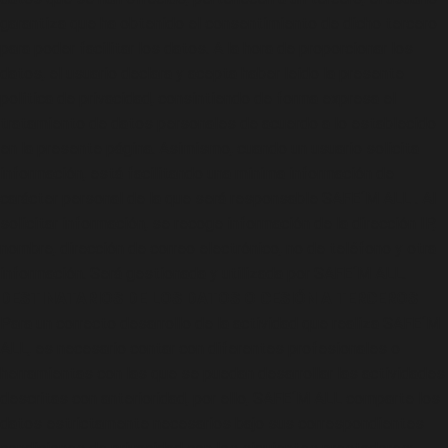
garantiza que ha obtenido el consentimiento de dicho tercero
para poder facilitar los datos. A la hora de proporcionar los
datos, el usuario declara y acepta haber leído la presente
política de privacidad, consintiendo de forma expresa el
tratamiento de datos personales de acuerdo a lo establecido
en la presente página. Asimismo, cuando un usuario solicita
información, está facilitando una mínima información de
carácter personal de la que será responsable SAFE´M ALL . Al
solicitar información, se recoge información de la dirección IP,
nombre, dirección de correo electrónico, no de teléfono y otra
información. Será gestionada y utilizada por SAFE´M ALL.
DESTINATARIOS DE LOS DATOS O CESIÓN A TERCEROS
Para un correcto desarrollo de la actividad que realiza SAFE´M
ALL, es necesario contar con diferentes profesionales o
herramientas con las que se puedan desarrollar las actividades
descritas con anterioridad, por ello, SAFE´M ALL comparte los
datos estrictamente necesarios bajo sus correspondientes