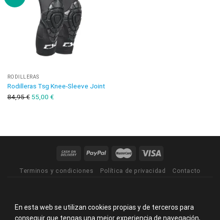
RODILLERAS
Rodilleras Tsg Knee-Sleeve Joint
84,95
€
55,00
€
Terminos y condiciones
Política de privacidad
Contacto
En esta web se utilizan cookies propias y de terceros para
conseguir que tengas una mejor experiencia de navegación,