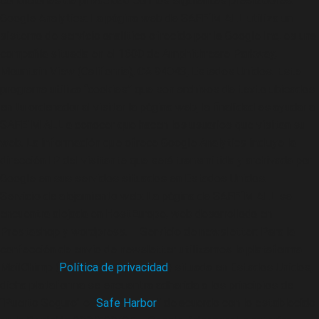
condiciones de privacidad con los siguientes prestadores: –
Google Analytics: La página web de SAFE´M ALL utiliza un
sistema de servicio analítico ofrecido por la Google Inc, es una
compañía situada en el 1600 de Amphithreare Parkway,
Mountain View (California), CA 94043, Estados Unidos. Este
programa utiliza “cookies” que son archivos de texto ubicados
en tu ordenador al visitar la página web, la finalidad es ayudar a
SAFE´M ALL a conocer que hacen los usuarios que visitan su
web. La información que ofrece Google Analytics incluye la
dirección IP del visitante que será transmitida y archivada por
Google en sus servidos situados en Estados Unidos. –
Servicio de alojamiento web: La página de SAFE´M ALL se
encuentra alojada en HostEurope, web desarrollada en
Prestashop y wordpress. – Servicio de newsletter: Para la
confección de envío de newsletter utilizamos la plataforma
MailChimp (
Política de privacidad
) situada en Estados Unidos,
dicha plataforma se encuentra adherida a los principios de
“Puerto Seguro” o “
Safe Harbor
” de acuerdo con lo establecido