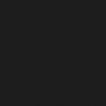
como responsables de los datos que los usuarios traten a
través de las redes sociales de forma privada con SAFE´M
ALL, con el fin de ser extraídos para ofrecer la información
solicitada. La finalidad y legitimación del tratamiento de los
datos que SAFE´M ALL realice en las redes sociales, será la
permitida por la red social – Newsletter: El servicio de
newsletter lo tenemos configurado con prestashop,
solicitando al usuario el consentimiento expreso de su
suscripción, metodología doble opt-in, y ofreciendo la
posibilidad de que el usuario se dé de baja en cualquier
momento. La finalidad y legitimación de dicho servicio será la
de prestar el servicio de suscripción que el usuario solicite.
RECOGIDA DE DATOS
El usuario garantiza que los datos
personales que ha facilitado por diferentes medios ofrecidos
y mencionados con anterioridad, son exactos y veraces,
responsabilizándose de comunicar a SAFE´M ALL de cualquier
tipo de modificación que surja en los datos personales. Si los
datos que se han ofrecido, pertenecen a un tercero, el usuario