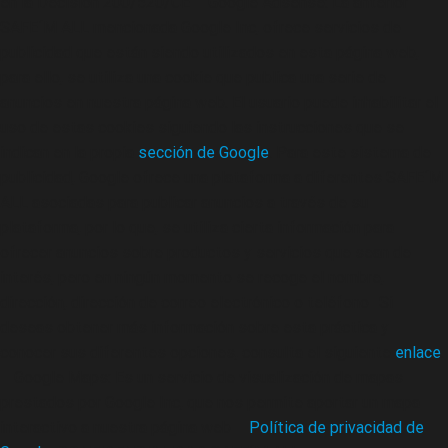
en la Decisión 200/520/CE – Google Adsense: La anterior
SAFE´M ALL mencionada Google Inc, ofrece servicios de
publicidad que están siendo utilizados en esta página web,
para ello, se utiliza una cookie que publica una serie de
anuncios en nuestra página web. El usuario puede inhabilitar el
uso de estas cookies siguiendo las instrucciones que se
indican en la propia
sección de Google
. Para este sistema de
publicidad, Google ofrece una plataforma a diferentes SAFE´M
ALL asociadas para publicar anuncios a través de su
plataforma, por lo que, se utiliza cierta información para
ofrecer anuncios sobre productos y servicios que sean de
interés, pero en ningún momento se recoge el nombre,
dirección, dirección de correo electrónico o teléfono- Si
deseas obtener más información sobre esta práctica y
conocer sus diferentes opciones, consulta el siguiente
enlace
.
– Google Maps: Es un servicio de visualización de mapas
prestados por Google Inc, que nos permite aportar un mapa
interactivo a nuestra página web –
Política de privacidad de