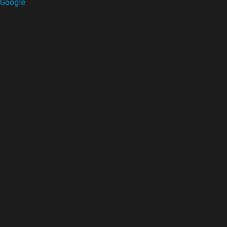
Google
.
CONFIDENCIALIDAD
SAFE´M ALL se compromete en
el uso y tratamiento de los datos personales que sean
recogidos a través de la página web, respetando en todo
momento la confidencialidad y a utilizarlos con la finalidad que
hayan sido recogidos. Nos comprometemos a llevar a cabo
todas las acciones necesarias en materia de protección de
datos.
ACEPTACIÓN Y CONSENTIMIENTO
El usuario acepta
haber sido informado de las condiciones sobre protección de
datos inherentes a la legislación que es de aplicación,
aceptando y consintiendo el tratamiento de los mismos por
parte de SAFE´M ALL .
MEDIDAS DE SEGURIDAD
Esta página
web incluye un certificado SSl, es un protocolo de seguridad
que hace que los datos entre el usuario y SAFE´M ALL, se
produzca una transmisión segura de la misma. Asimismo, SAFE
´M ALL mantendrá actualizado y aplicará todas las medidas
necesarias para poder ofrecer la mayor seguridad posible a los
usuarios, no obstante, la inexpugnabilidad absoluta en internet
no existe, comprometiéndonos a que cualquier incidente que