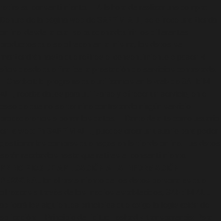
retira su consentimiento. – A la hora de realizar una compra:
Dentro de la página web de SAFE´M ALL, se ofrece una tienda
online, desde la cual se pueden adquirir los diferentes
productos que se ofrecen en la misma, los datos se
mantendrán hasta que retires el consentimiento o pasen 4
años desde que finalice la prestación de servicios contratada.
– Chatbot: El programa que utilizamos en la web de SAFE´M
ALL, recaba datos para utilizarse y ofrecer un servicio, en el
caso de que no se termine contratando ningún servicio,
procederemos a borrar los datos. – Darte de alta como usuario
en la web: En SAFE´M ALL , puedes crear un usuario para poder
gestionar las compras que hagas en la tienda online. Tus datos
serán recabados hasta que retires el consentimiento.
PRINCIPIOS DE APLICACIÓN A LA INFORMACIÓN
PERSONAL
En el tratamiento de los datos personales que
ofrezcas a través de los medios establecidos, SAFE´M ALL
aplicará los siguientes principios que exige la legislación de
aplicación: – Principio de licitud, lealtad y transparencia: Para