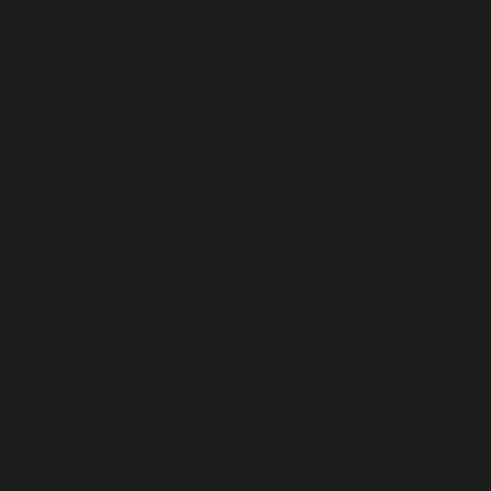
poder realizar un tratamiento de tus datos, siempre voy a
requerir un consentimiento expreso, inequívoco, informado y
anterior al tratamiento, la información y tratamiento de la
misma será destinada de forma específica al fin que hayas
solicitado. – Principio de minimización de datos: Sólo voy a
requerirte la información necesaria para el caso concreto, no
quiero manejar más información de la necesaria, sino aquella
que sea imprescindible para poder responder a tu solicitud. –
Principio de limitación del plazo de conservación: Los datos
que me ofrezcas, serán mantenidos en el fichero titularidad de
SAFE´M ALL por el plazo imprescindible y necesario. –
Principio de integridad y confidencialidad: Los datos serán
tratados de una manera que garanticen la seguridad de los
mismos y su confidencialidad, tomando las precauciones
necesarias para acceder a los mismos, solamente las personas
autorizadas o terceros autorizados.
PROCEDENCIA,
FINALIDAD Y LEGITIMIDAD DE LOS DATOS OFRECIDOS
Como baste a todo lo anterior, la categoría de los datos