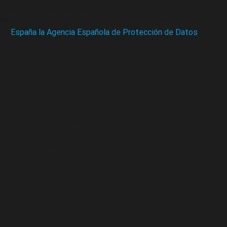
presentarse las reclamaciones que a su derecho convenga a la
autoridad de protección de datos que corresponda, siendo
en
España la Agencia Española de Protección de Datos
.
CONSERVACIÓN DE LOS DATOS OFRECIDOS
Los datos
desagregados, serán conservados sin plazo de supresión.
Datos de los usuarios: El periodo de conservación de los datos
personas que se ofrezcan a SAFE´M ALL variará en función del
servicio que el usuario contrate con SAFE´M ALL , no obstante,
la conservación de los datos será el mínimo requerido para el
caso concreto, con carácter general: – Clientes: Desde que se
empieza la relación de prestación de servicios con el cliente,
hasta que pasan 4 años desde la finalización de la prestación
de servicios. – Comentarios en blog: Desde que el usuario deja
su comentario en el blog hasta que solicita su supresión. –
Suscriptores a la newsletter: Desde que el usuario se suscribe
a la newsletter hasta que retira su consentimiento. –
Formulario de contacto: Desde que el usuario acepta el envío
de sus datos mediante el formulario de contacto hasta que