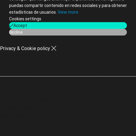
puedas compartir contenido en redes sociales y para obtener
estadísticas de usuarios.
View more
Cookies settings
Accept
decline
Privacy & Cookie policy
Privacy & Cookies policy
Cookies list
COOKIE NAME
ACTIVE
Política de privacidad
En cumplimiento de lo dispuesto en el
Reglamento (UE) 2016/679 del Parlamento Europeo y del
Consejo, de 27 de abril de 2016, relativo a la protección de las
personas físicas en lo que respecta al tratamiento de datos
personales y a la libre circulación de estos datos y por el que
se deroga la Directiva 95/46/CE , la LOPD (Ley Orgánica
15/1999, de 13 de diciembre, de Protección de Datos de