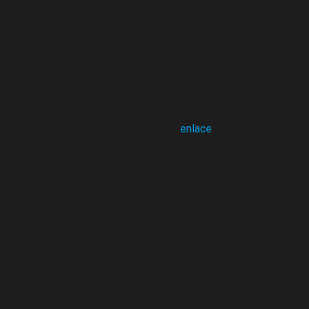
ofrecidos: En el caso de que quiera que sus datos sean
tratados por otra SAFE´M ALL o persona, SAFE´M ALL se
compromete a facilitar dicha portabilidad de los datos al nuevo
responsable siempre que sea solicitado. En aplicación a la
precitada legislación que hemos mencionado al inicio de este
texto ofrecemos a los usuarios, el modelo, formulario y demás
información interesante que ofrece la Agencia Española de
Protección de Datos en el siguiente
enlace
. Asimismo, dentro
de los derechos de los usuarios, ofrecemos la posibilidad de
retirar el consentimiento que haya sido otorgado por cualquiera
de las vías que fuese obtenida, pues el usuario de la web tiene
el derecho a retirar en consentimiento otorgado en cualquier
momento, sin alegar justa causa, no obstante, la retirada del
consentimiento otorgado, no invalidará el tratamiento basado
en el consentimiento previo a su retirada. Por último,
queremos subrayar la importancia del ejercicio de estos
derechos, y cualquier problema o desavenencia que pueda
ocurrir con SAFE´M ALL en el tratamiento de los datos, podrán