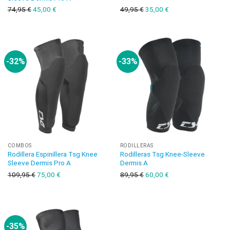
74,95
€
45,00
€
49,95
€
35,00
€
-32%
-33%
COMBOS
RODILLERAS
Rodillera Espinillera Tsg Knee
Rodilleras Tsg Knee-Sleeve
Sleeve Dermis Pro A
Dermis A
109,95
€
75,00
€
89,95
€
60,00
€
-35%