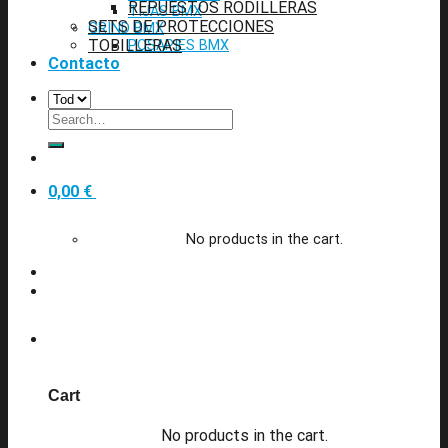
REPUESTOS RODILLERAS
TIJAS BMX
SETS DE PROTECCIONES
GRIND BMX
TOBILLERAS
POSAPIES BMX
Contacto
Search
for:
0
0,00
€
No products in the cart.
0
Cart
No products in the cart.