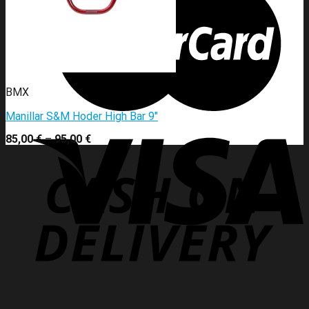
BMX
Manillar S&M Hoder High Bar 9″
85,00
€
–
95,00
€