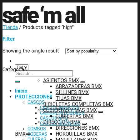
Skip
to
content
Tienda
/
Products tagged “high”
Filter
Showing the single result
Categorías
Search
for:
ASIENTOS BMX
ABRAZADERAS BMX
Inicio
SILLINES BMX
PROTECCIONES
TIJAS BMX
CASCOS
BICICLETAS COMPLETAS BMX
CASCOS ABIERTOS
CUBIERTAS Y MAS BMX
CASCOS INTEGRALES
CUBIERTAS BMX
CASCOS MTB
DIRECCION BMX
CASCOS SNOW/SKI
DIRECCIONES BMX
COMBOS
BMX
HORQUILLAS BMX
CODERAS
CULERAS
MANILLARES BMX