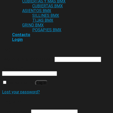
CUBIERTAS Y MAS BMX
CUBIERTAS BMX
ASIENTOS BMX
SILLINES BMX
TIJAS BMX
GRIND BMX
POSAPIES BMX
Contacto
Login
Login
Username or email address
*
Password
*
Remember me
Log in
Lost your password?
Register
Email address
*