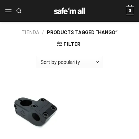
Skip
0
to
content
TIENDA
/
PRODUCTS TAGGED “HANGO”
FILTER