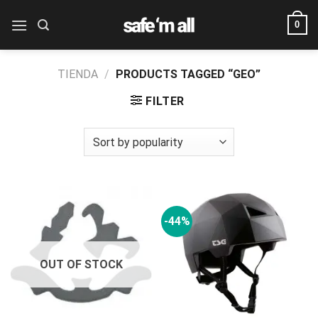
Skip
0
to
content
TIENDA
/
PRODUCTS TAGGED “GEO”
FILTER
-44%
OUT OF STOCK