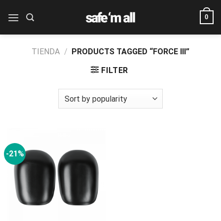
Skip
0
to
content
TIENDA
/
PRODUCTS TAGGED “FORCE III”
FILTER
-21%