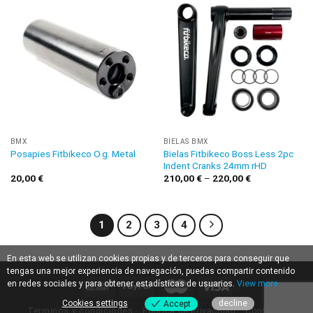
BMX
BIELAS BMX
Bielas Fitbikeco Boss Less 2pc
Posapies Fitbikeco O.g. Metal
Indent Cranks 24mm rHD
20,00
€
210,00
€
–
220,00
€
1
2
3
4
En esta web se utilizan cookies propias y de terceros para conseguir que
tengas una mejor experiencia de navegación, puedas compartir contenido
en redes sociales y para obtener estadísticas de usuarios.
View more
Cookies settings
decline
Accept
Terminos y condiciones
Política de privacidad
Contacto