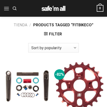
Skip
0
to
content
TIENDA
/
PRODUCTS TAGGED “FITBIKECO”
FILTER
-82%