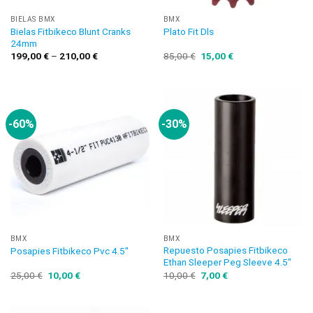
BIELAS BMX
BMX
Bielas Fitbikeco Blunt Cranks
Plato Fit Dls
24mm
199,00
€
–
210,00
€
85,00
€
15,00
€
-60%
-30%
BMX
BMX
Repuesto Posapies Fitbikeco
Posapies Fitbikeco Pvc 4.5″
Ethan Sleeper Peg Sleeve 4.5″
25,00
€
10,00
€
10,00
€
7,00
€