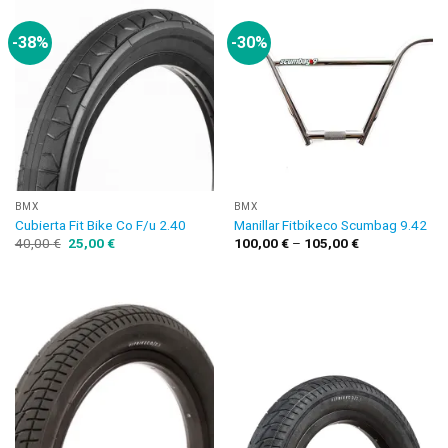
-38%
-30%
BMX
BMX
Cubierta Fit Bike Co F/u 2.40
Manillar Fitbikeco Scumbag 9.42
40,00
€
25,00
€
100,00
€
–
105,00
€