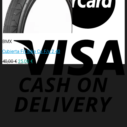
BMX
Cubierta Fit Bike Co F/u 2.40
40,00
€
25,00
€