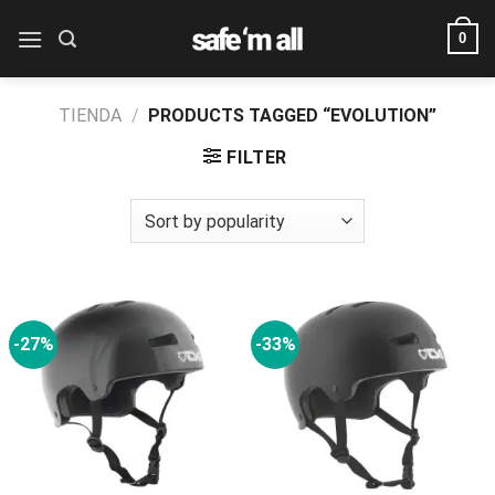
Skip
0
to
content
TIENDA
/
PRODUCTS TAGGED “EVOLUTION”
FILTER
-27%
-33%